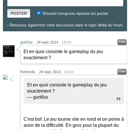
POSTER
M'avertir lorsqu'une réponse est postée
›
Retrouvez également cette discussion dans le topic dédié du forum
Citer
gurtifus
26 sept. 2014
13h40
Et en quoi consiste le gameplay du jeu
exactement ?
Citer
Kirbendo
26 sept. 2014
13h59
Et en quoi consiste le gameplay du jeu
exactement ?
— gurtifus
C'est bof. Le jeu tourne vite en rond et on peine à
avoir de la difficulté. En gros pour la plupart du