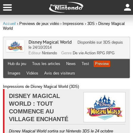
Accueil
› Previews de jeux vidéo
› Impressions
› 3DS
› Disney Magical
World
Disney Magical World
Disponible sur
3DS
depuis
le 24/10/2014
Editeur
Nintendo
Genre
De vie
Action RPG
RPG
Hub du jeu
Tous les articles
News
Test
Preview
Images
Vidéos
Avis des visiteurs
Impressions de Disney Magical World (3DS)
DISNEY MAGICAL
WORLD : TOUT
COMMENCE AU
VILLAGE ENCHANTÉ
Disney Magical World sortira sur Nintendo 3DS le 24 octobre