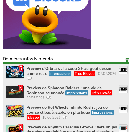
Dernières infos Nintendo
Preview d'Orbitals : la coop SF au goût dessin
animé rétro
Impressions
Très Elevée
07/07/2026
Preview de Splatoon Raiders : une vie de
Robinson saumonée
Impressions
Très Elevée
30/06/2026
Preview de Hot Wheels Infinite Rush : jeu de
course et bac à sable, en plastique
Impressions
Elevée
15/06/2026
Preview de Rhythm Paradise Groove : vers un jeu
de rythme endiablé et peut-être pas si classique