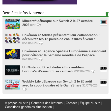
Dernières infos Nintendo
Minecraft débarque sur Switch 2 le 27 octobre
2026
hier
Pokémon et Adidas présentent leur collaboration :
découvrez les 12 paires de chaussures à venir !
05/08/2026
1
Pokémon et l'Agence Spatiale Européenne s’associent
pour célébrer la Semaine mondiale de l’espace
04/08/2026
Un Nintendo Direct dédié à Fire emblem:
Fortune's Weave diffusé ce mardi
03/08/2026
Wobbly Life débarque sur Switch 2 le 20 août
avec la coop à quatre et le GameShare
31/07/2026
A propos du site
|
Courriers des lecteurs
|
Contact
|
Equipe du site
|
Conditions générales d'utilisation
|