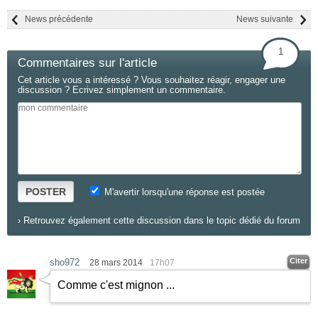
News précédente
News suivante
1
Commentaires sur l'article
Cet article vous a intéressé ? Vous souhaitez réagir, engager une
discussion ? Ecrivez simplement un commentaire.
POSTER
M'avertir lorsqu'une réponse est postée
›
Retrouvez également cette discussion dans le topic dédié du forum
Citer
sho972
28 mars 2014
17h07
Comme c'est mignon ...