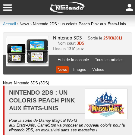
Accueil
› News
› Nintendo 2DS : un coloris Peach Pink aux États-Unis
Nintendo 3DS
Sortie le
25/03/2011
Nom court
3DS
Line-up
1310 jeux
Hub de la console
Tous les articles
News
Images
Vidéos
News Nintendo 3DS (3DS)
NINTENDO 2DS : UN
COLORIS PEACH PINK
AUX ÉTATS-UNIS
Pour la sortie de Disney Magical World
aux États-Unis, GameStop va proposer un nouveau coloris pour la
Nintendo 2DS, en exclusivité dans ses magasins !