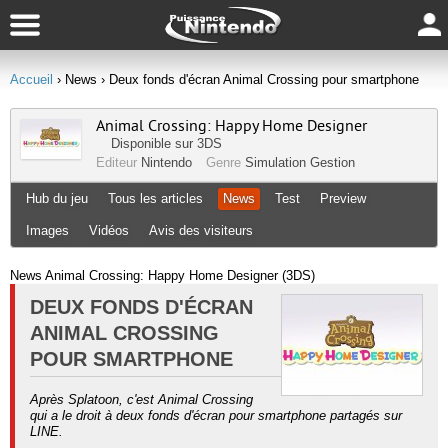
Accueil
› News
› Deux fonds d'écran Animal Crossing pour smartphone
Animal Crossing: Happy Home Designer
Disponible sur
3DS
Editeur
Nintendo
Genre
Simulation Gestion
Hub du jeu
Tous les articles
News
Test
Preview
Images
Vidéos
Avis des visiteurs
News Animal Crossing: Happy Home Designer (3DS)
DEUX FONDS D'ÉCRAN
ANIMAL CROSSING
POUR SMARTPHONE
Après Splatoon, c'est Animal Crossing
qui a le droit à deux fonds d'écran pour smartphone partagés sur
LINE.