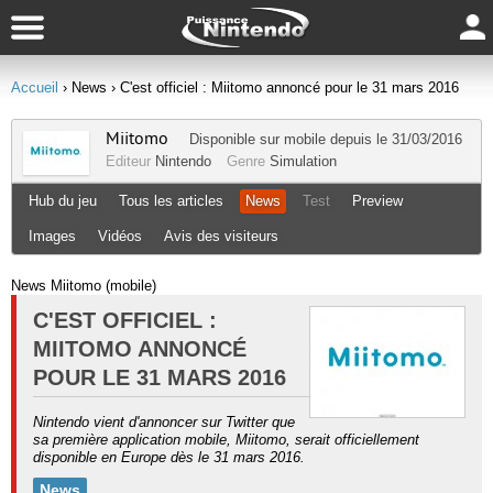
Accueil
› News
› C'est officiel : Miitomo annoncé pour le 31 mars 2016
Miitomo
Disponible sur
mobile
depuis le 31/03/2016
Editeur
Nintendo
Genre
Simulation
Hub du jeu
Tous les articles
News
Test
Preview
Images
Vidéos
Avis des visiteurs
News Miitomo (mobile)
C'EST OFFICIEL :
MIITOMO ANNONCÉ
POUR LE 31 MARS 2016
Nintendo vient d'annoncer sur Twitter que
sa première application mobile, Miitomo, serait officiellement
disponible en Europe dès le 31 mars 2016.
News