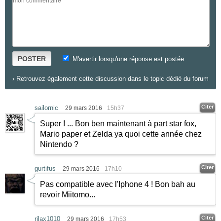
POSTER
M'avertir lorsqu'une réponse est postée
›
Retrouvez également cette discussion dans le topic dédié du forum
Citer
sailornic
29 mars 2016
15h37
Super ! ... Bon ben maintenant à part star fox,
Mario paper et Zelda ya quoi cette année chez
Nintendo ?
Citer
gurtifus
29 mars 2016
17h10
Pas compatible avec l'Iphone 4 ! Bon bah au
revoir Miitomo...
Citer
rilax1010
29 mars 2016
17h53