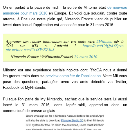
On en parlait à la pause de midi : la sortie de Miitomo était
de nouveau
annoncée pour mars 2016
en Europe. Et voici que soudain, contre toute
attente, à l'insu de notre plein gré, Nintendo France vient de publier un
tweet dans lequel l'application est annoncée pour le 31 mars 2016 :
Apprenez des choses inattendues sur vos amis avec
#Miitomo
dès le
31/3 sur iOS et Android !
https://t.co/CdQrJY8pvw
pic.twitter.com/5sxXWBZ5bS
— Nintendo France (@NintendoFrance)
29 mars 2016
Miitomo est une expérience sociale rigolote dont RYoGA nous a donné
les grands traits dans sa
preview complète de l'application
. Votre Mii vous
pose des questions, partagées avec vos amis détectés via Twitter,
Facebook et MyNintendo.
Puisque l'on parle de My Nintendo, sachez que le service sera lui aussi
lancé le 31 mars 2016, dans l'après-midi, apprend-on dans un
communiqué de presse anglais :