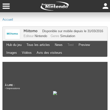
Accueil
Miitomo
Disponible sur
mobile
depuis le 31/03/2016
Editeur
Nintendo
Genre
Simulation
Hub du jeu
Tous les articles
News
Test
Preview
Images
Vidéos
Avis des visiteurs
À LIRE :
›
Impressions