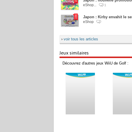
Japon : nouvelle promotio
eShop...
1
Japon : Kirby envahit le se
eShop
›
voir tous les articles
Jeux similaires
Découvrez d'autres jeux WiiU de Golf :