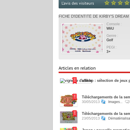
L'avis des visiteurs
FICHE D'IDENTITÉ DE KIRBY'S DREAM
Console :
WiiU
Genre :
Golf
PEGI :
3+
Articles en relation
eShop : sélection de jeux 
Téléchargements de la sem
30/05/2013
Images...
Téléchargements de la sem
23/05/2013
Dématérialisa