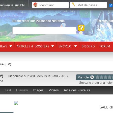
ienvenue sur PN
Rechercher sur Puissance Nintendo
Termes po
Splatoon R
Nintendo S
VIEWS
ARTICLES & DOSSIERS
ENCYCLO.
DISCORD
FORUM
rse (CV)
V)
Disponible sur
WiiU
depuis le 23/05/2013
Ma note
olf
Soyez le premier à noter 
Test
Preview
Images
Vidéos
Avis des visiteurs
GALERI