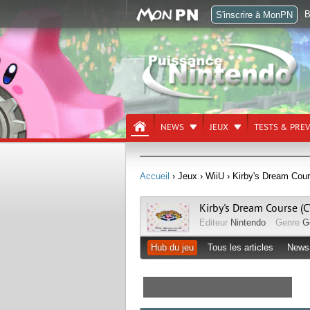
B
S'inscrire à MonPN
NEWS
JEUX
TESTS & PRE
Accueil
› Jeux
› WiiU
› Kirby's Dream Cou
Kirby's Dream Course (C
Editeur
Nintendo
Genre
G
Hub du jeu
Tous les articles
News