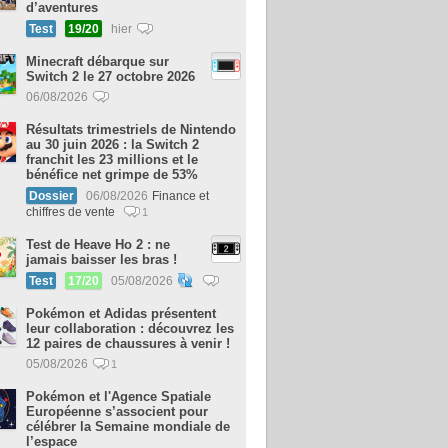
d’aventures
Test
19/20
hier
Minecraft débarque sur
Switch 2 le 27 octobre 2026
06/08/2026
Résultats trimestriels de Nintendo
au 30 juin 2026 : la Switch 2
franchit les 23 millions et le
bénéfice net grimpe de 53%
Dossier
06/08/2026
Finance et
chiffres de vente
1
Test de Heave Ho 2 : ne
jamais baisser les bras !
Test
17/20
05/08/2026
Pokémon et Adidas présentent
leur collaboration : découvrez les
12 paires de chaussures à venir !
05/08/2026
1
Pokémon et l'Agence Spatiale
Européenne s’associent pour
célébrer la Semaine mondiale de
l’espace