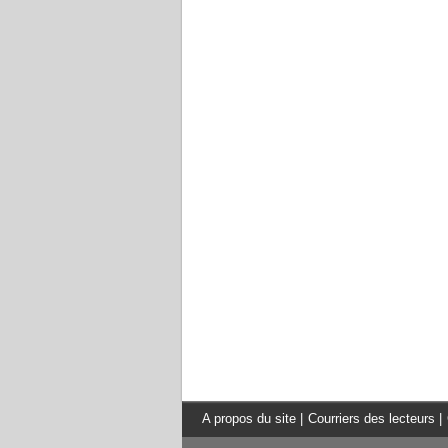
A propos du site
|
Courriers des lecteurs
|