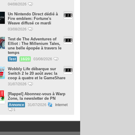
04/08/2026
Un Nintendo Direct dédié à
Fire emblem: Fortune's
Weave diffusé ce mardi
03/08/2026
Test de The Adventures of
Elliot : The Millenium Tales,
une belle épopée à travers le
temps
Test
16/20
03/08/2026
Wobbly Life débarque sur
Switch 2 le 20 août avec la
coop à quatre et le GameShare
31/07/2026
[Rappel] Abonnez-vous à Warp
Zone, la newsletter de PN
Annonce
31/07/2026
Internet
1