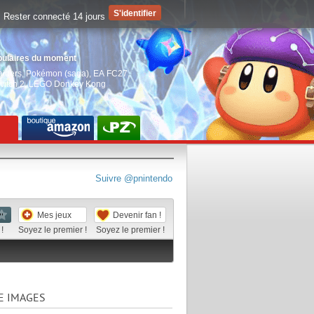
Rester connecté 14 jours
pulaires du moment
aiders
,
Pokémon (saga)
,
EA FC27
,
witch 2
,
LEGO Donkey Kong
Suivre @pnintendo
Mes jeux
Devenir fan !
!
Soyez le premier !
Soyez le premier !
E IMAGES