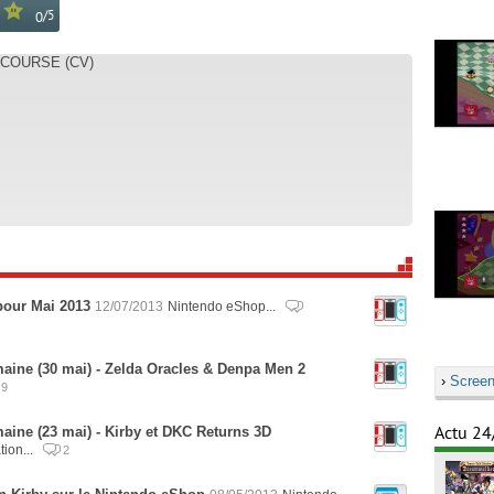
/
5
0
 COURSE (CV)
pour Mai 2013
12/07/2013
Nintendo eShop...
aine (30 mai) - Zelda Oracles & Denpa Men 2
›
Screen
9
aine (23 mai) - Kirby et DKC Returns 3D
Actu 24
tion...
2