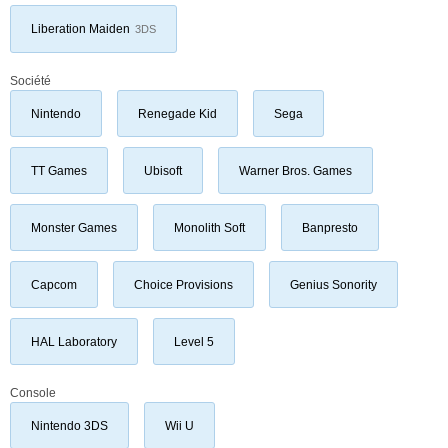
Liberation Maiden
3DS
Société
Nintendo
Renegade Kid
Sega
TT Games
Ubisoft
Warner Bros. Games
Monster Games
Monolith Soft
Banpresto
Capcom
Choice Provisions
Genius Sonority
HAL Laboratory
Level 5
Console
Nintendo 3DS
Wii U