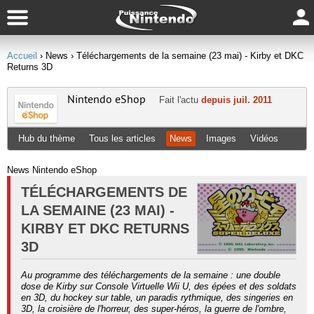
Accueil
› News
› Téléchargements de la semaine (23 mai) - Kirby et DKC
Returns 3D
Nintendo eShop
Fait l'actu
depuis juil. 2011
Hub du thème
Tous les articles
News
Images
Vidéos
News Nintendo eShop
TÉLÉCHARGEMENTS DE
LA SEMAINE (23 MAI) -
KIRBY ET DKC RETURNS
3D
Au programme des téléchargements de la semaine : une double
dose de Kirby sur Console Virtuelle Wii U, des épées et des soldats
en 3D, du hockey sur table, un paradis rythmique, des singeries en
3D, la croisière de l'horreur, des super-héros, la guerre de l'ombre,