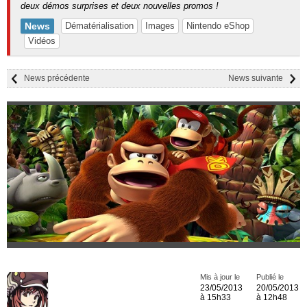
deux démos surprises et deux nouvelles promos !
News
Dématérialisation
Images
Nintendo eShop
Vidéos
News précédente
News suivante
Mis à jour le
Publié le
23/05/2013
20/05/2013
à 15h33
à 12h48