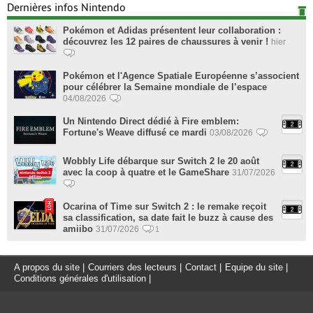
Dernières infos Nintendo
Pokémon et Adidas présentent leur collaboration :
découvrez les 12 paires de chaussures à venir !
hier
Pokémon et l'Agence Spatiale Européenne s’associent
pour célébrer la Semaine mondiale de l’espace
04/08/2026
Un Nintendo Direct dédié à Fire emblem:
Fortune's Weave diffusé ce mardi
03/08/2026
Wobbly Life débarque sur Switch 2 le 20 août
avec la coop à quatre et le GameShare
31/07/2026
Ocarina of Time sur Switch 2 : le remake reçoit
sa classification, sa date fait le buzz à cause des
amiibo
31/07/2026
1
A propos du site
|
Courriers des lecteurs
|
Contact
|
Equipe du site
|
Conditions générales d'utilisation
|