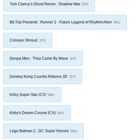
Tom Clancy’s Ghost Recon : Shadow War
3DS
Bit.Trip Presents : Runner 2 - Future Legend of Rhythm Alien
WiiU
Crimson Shroud
3DS
Denpa Men : They Came By Wave
3DS
Donkey Kong Country Returns 3D
3DS
Kirby Super Star (CV)
WiiU
Kirby's Dream Course (CV)
WiiU
Lego Batman 2 : DC Super Heroes
WiiU