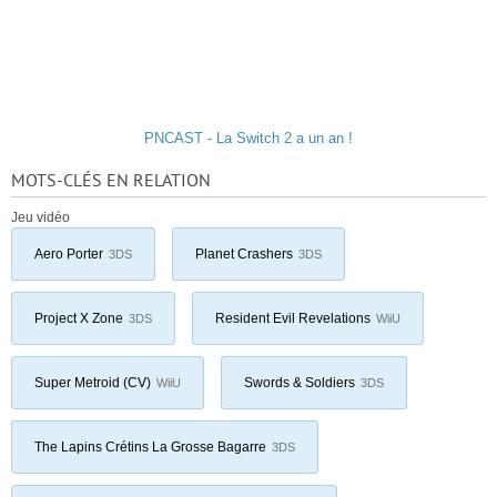
PNCAST - La Switch 2 a un an !
MOTS-CLÉS EN RELATION
Jeu vidéo
Aero Porter
Planet Crashers
3DS
3DS
Project X Zone
Resident Evil Revelations
3DS
WiiU
Super Metroid (CV)
Swords & Soldiers
WiiU
3DS
The Lapins Crétins La Grosse Bagarre
3DS