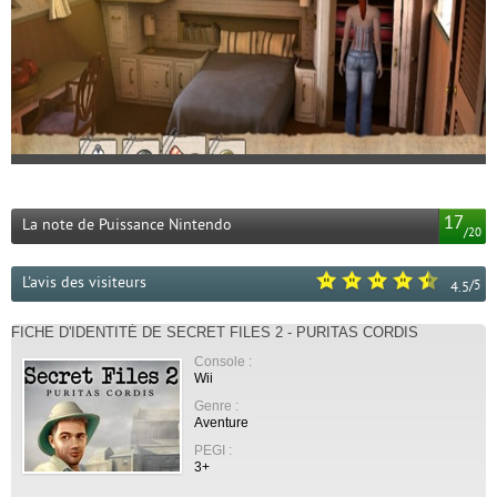
17
La note de Puissance Nintendo
/
20
L'avis des visiteurs
/
5
4.5
FICHE D'IDENTITÉ DE SECRET FILES 2 - PURITAS CORDIS
Console :
Wii
Genre :
Aventure
PEGI :
3+