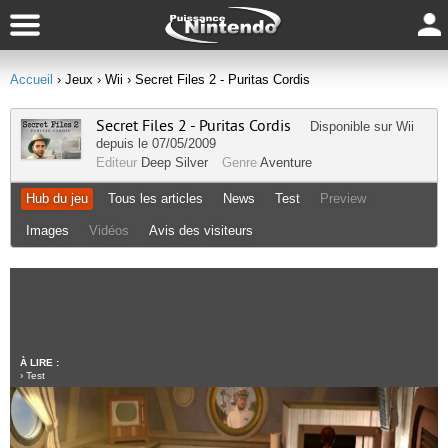
Accueil
› Jeux
› Wii
› Secret Files 2 - Puritas Cordis
Secret Files 2 - Puritas Cordis
Disponible sur
Wii
depuis le 07/05/2009
Editeur
Deep Silver
Genre
Aventure
Hub du jeu
Tous les articles
News
Test
Preview
Images
Vidéos
Avis des visiteurs
À LIRE :
›
Test