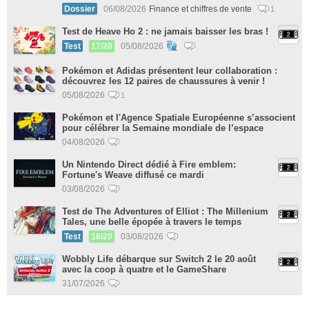
Dossier
06/08/2026
Finance et chiffres de vente
1
Test de Heave Ho 2 : ne jamais baisser les bras !
Test
17/20
05/08/2026
Pokémon et Adidas présentent leur collaboration :
découvrez les 12 paires de chaussures à venir !
05/08/2026
1
Pokémon et l'Agence Spatiale Européenne s’associent
pour célébrer la Semaine mondiale de l’espace
04/08/2026
Un Nintendo Direct dédié à Fire emblem:
Fortune's Weave diffusé ce mardi
03/08/2026
Test de The Adventures of Elliot : The Millenium
Tales, une belle épopée à travers le temps
Test
16/20
03/08/2026
Wobbly Life débarque sur Switch 2 le 20 août
avec la coop à quatre et le GameShare
31/07/2026