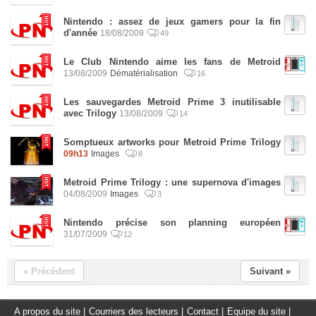
Nintendo : assez de jeux gamers pour la fin
d'année
18/08/2009
49
Le Club Nintendo aime les fans de Metroid
13/08/2009
Dématérialisation
16
Les sauvegardes Metroid Prime 3 inutilisable
avec Trilogy
13/08/2009
14
Somptueux artworks pour Metroid Prime Trilogy
09h13
Images
8
Metroid Prime Trilogy : une supernova d'images
04/08/2009
Images
3
Nintendo précise son planning européen
31/07/2009
12
« Précédent
Suivant »
A propos du site
|
Courriers des lecteurs
|
Contact
|
Equipe du site
|