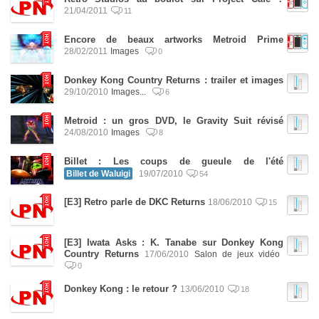
21/04/2011
11
Encore de beaux artworks Metroid Prime
28/02/2011
Images
0
Donkey Kong Country Returns : trailer et images
29/10/2010
Images...
6
Metroid : un gros DVD, le Gravity Suit révisé
24/08/2010
Images
8
Billet : Les coups de gueule de l'été
Billet de Waluigi
19/07/2010
54
[E3] Retro parle de DKC Returns
18/06/2010
15
[E3] Iwata Asks : K. Tanabe sur Donkey Kong
Country Returns
17/06/2010
Salon de jeux vidéo
0
Donkey Kong : le retour ?
13/06/2010
18