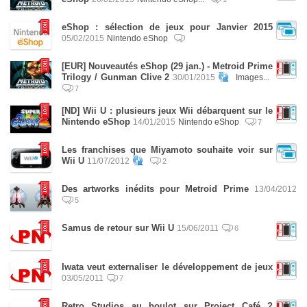
eShop : sélection de jeux pour Janvier 2015
05/02/2015
Nintendo eShop
[EUR] Nouveautés eShop (29 jan.) - Metroid Prime
Trilogy / Gunman Clive 2
30/01/2015
Images...
7
[ND] Wii U : plusieurs jeux Wii débarquent sur le
Nintendo eShop
14/01/2015
Nintendo eShop
7
Les franchises que Miyamoto souhaite voir sur
Wii U
11/07/2012
2
Des artworks inédits pour Metroid Prime
13/04/2012
5
Samus de retour sur Wii U
15/06/2011
6
Iwata veut externaliser le développement de jeux
03/05/2011
7
Retro Studios au boulot sur Project Café ?