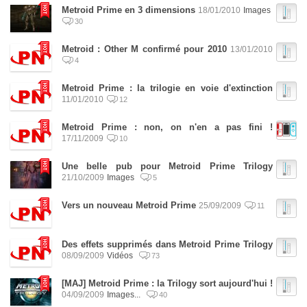
Metroid Prime en 3 dimensions
18/01/2010
Images
30
Metroid : Other M confirmé pour 2010
13/01/2010
4
Metroid Prime : la trilogie en voie d'extinction
11/01/2010
12
Metroid Prime : non, on n'en a pas fini !
17/11/2009
10
Une belle pub pour Metroid Prime Trilogy
21/10/2009
Images
5
Vers un nouveau Metroid Prime
25/09/2009
11
Des effets supprimés dans Metroid Prime Trilogy
08/09/2009
Vidéos
73
[MAJ] Metroid Prime : la Trilogy sort aujourd'hui !
04/09/2009
Images...
40