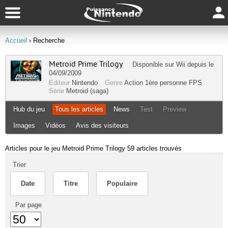
Accueil
› Recherche
Metroid Prime Trilogy
Disponible sur
Wii
depuis le
04/09/2009
Editeur
Nintendo
Genre
Action
1ère personne
FPS
Série
Metroid (saga)
Hub du jeu
Tous les articles
News
Test
Preview
Images
Vidéos
Avis des visiteurs
Articles pour le jeu Metroid Prime Trilogy
59 articles trouvés
Trier
Date
Titre
Populaire
Par page