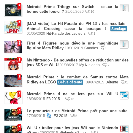
Metroid Prime Trilogy sur Switch : est-ce la
bonne cette fois-ci ?
25/05/2020
10
[MAJ vidéo] Le Hit-Parade de PN 13 : les résultats !
Animal Crossing casse la baraque !
Sondage
01/05/2020
Hit-Parade des Lecteurs
1
First 4 Figures nous dévoile une magnifique
figurine Meta Ridley
19/01/2019
Goodies
My Nintendo - De nouvelles offres de réduction sur des
jeux 3DS et Wii U
01/08/2017
My Nintendo
7
Metroid Prime : le combat de Samus contre Meta
Ridley en LEGO
Brève détente
09/07/2015
Détente
1
Metroid Prime 4 ne se fera pas sur Wii U
18/06/2015
E3 2015...
15
Le producteur de Metroid Prime prêt pour une suite.
17/06/2015
E3 2015
5
Wii U : trailer pour les jeux Wii sur le Nintendo
eShop
20/02/2015
Nintendo eShop...
1