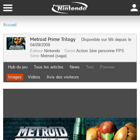
Accueil
Metroid Prime Trilogy
Disponible sur
Wii
depuis le
04/09/2009
Editeur
Nintendo
Genre
Action
1ère personne
FPS
Série
Metroid (saga)
Hub du jeu
Tous les articles
News
Test
Preview
Images
Vidéos
Avis des visiteurs