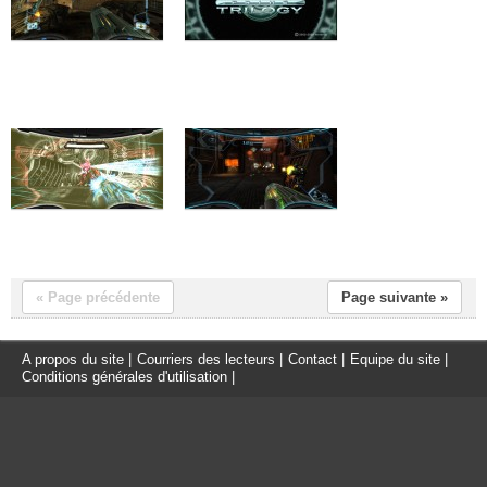
« Page précédente
Page suivante »
A propos du site
|
Courriers des lecteurs
|
Contact
|
Equipe du site
|
Conditions générales d'utilisation
|