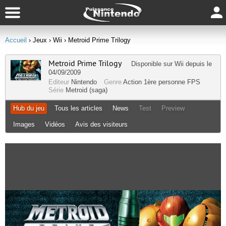
Accueil
› Jeux
› Wii
› Metroid Prime Trilogy
Metroid Prime Trilogy
Disponible sur
Wii
depuis le
04/09/2009
Editeur
Nintendo
Genre
Action
1ère personne
FPS
Série
Metroid (saga)
Hub du jeu
Tous les articles
News
Test
Preview
Images
Vidéos
Avis des visiteurs