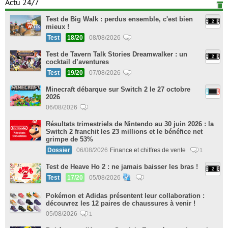
Actu 24/7
Test de Big Walk : perdus ensemble, c'est bien
mieux !
Test
18/20
08/08/2026
Test de Tavern Talk Stories Dreamwalker : un
cocktail d’aventures
Test
19/20
07/08/2026
Minecraft débarque sur Switch 2 le 27 octobre
2026
06/08/2026
Résultats trimestriels de Nintendo au 30 juin 2026 : la
Switch 2 franchit les 23 millions et le bénéfice net
grimpe de 53%
Dossier
06/08/2026
Finance et chiffres de vente
1
Test de Heave Ho 2 : ne jamais baisser les bras !
Test
17/20
05/08/2026
Pokémon et Adidas présentent leur collaboration :
découvrez les 12 paires de chaussures à venir !
05/08/2026
1