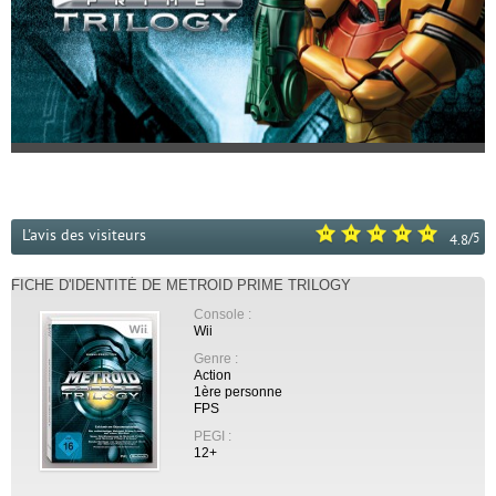
L'avis des visiteurs
/
5
4.8
FICHE D'IDENTITÉ DE METROID PRIME TRILOGY
Console :
Wii
Genre :
Action
1ère personne
FPS
PEGI :
12+