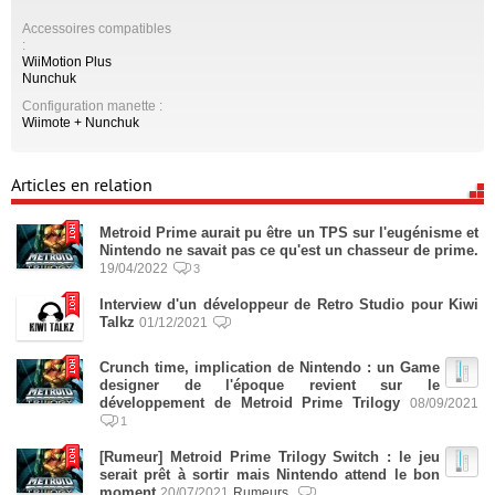
Accessoires compatibles
:
WiiMotion Plus
Nunchuk
Configuration manette :
Wiimote + Nunchuk
Articles en relation
Metroid Prime aurait pu être un TPS sur l'eugénisme et
Nintendo ne savait pas ce qu'est un chasseur de prime.
19/04/2022
3
Interview d'un développeur de Retro Studio pour Kiwi
Talkz
01/12/2021
Crunch time, implication de Nintendo : un Game
designer de l'époque revient sur le
développement de Metroid Prime Trilogy
08/09/2021
1
[Rumeur] Metroid Prime Trilogy Switch : le jeu
serait prêt à sortir mais Nintendo attend le bon
moment
20/07/2021
Rumeurs