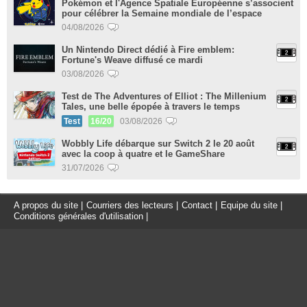
Pokémon et l'Agence Spatiale Européenne s’associent
pour célébrer la Semaine mondiale de l’espace
04/08/2026
Un Nintendo Direct dédié à Fire emblem:
Fortune's Weave diffusé ce mardi
03/08/2026
Test de The Adventures of Elliot : The Millenium
Tales, une belle épopée à travers le temps
Test
16/20
03/08/2026
Wobbly Life débarque sur Switch 2 le 20 août
avec la coop à quatre et le GameShare
31/07/2026
A propos du site
|
Courriers des lecteurs
|
Contact
|
Equipe du site
|
Conditions générales d'utilisation
|