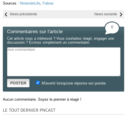
Sources :
NintendoLife
,
Fabraz
News précédente
News suivante
0
Commentaires sur l'article
Cet article vous a intéressé ? Vous souhaitez réagir, engager une
discussion ? Ecrivez simplement un commentaire.
POSTER
M'avertir lorsqu'une réponse est postée
Aucun commentaire. Soyez le premier à réagir !
LE TOUT DERNIER PNCAST