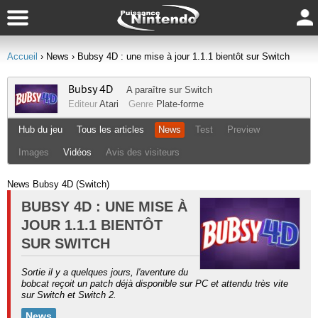
Accueil
› News
› Bubsy 4D : une mise à jour 1.1.1 bientôt sur Switch
Bubsy 4D
A paraître sur
Switch
Editeur
Atari
Genre
Plate-forme
Hub du jeu
Tous les articles
News
Test
Preview
Images
Vidéos
Avis des visiteurs
News Bubsy 4D (Switch)
BUBSY 4D : UNE MISE À
JOUR 1.1.1 BIENTÔT
SUR SWITCH
Sortie il y a quelques jours, l'aventure du
bobcat reçoit un patch déjà disponible sur PC et attendu très vite
sur Switch et Switch 2.
News