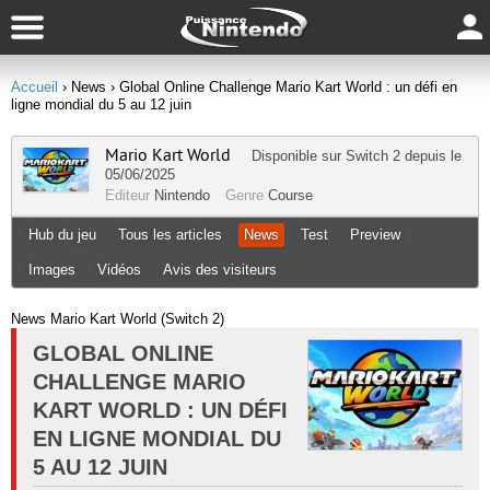
Accueil
› News
› Global Online Challenge Mario Kart World : un défi en
ligne mondial du 5 au 12 juin
Mario Kart World
Disponible sur
Switch 2
depuis le
05/06/2025
Editeur
Nintendo
Genre
Course
Hub du jeu
Tous les articles
News
Test
Preview
Images
Vidéos
Avis des visiteurs
News Mario Kart World (Switch 2)
GLOBAL ONLINE
CHALLENGE MARIO
KART WORLD : UN DÉFI
EN LIGNE MONDIAL DU
5 AU 12 JUIN