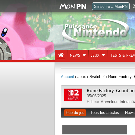
B
S'inscrire à MonPN
NEWS
JEUX
TESTS & PRE
Accueil
› Jeux
› Switch 2
› Rune Factory:
Rune Factory: Guardia
05/06/2025
Editeur
Marvelous Interacti
Hub du jeu
Tous les articles
News