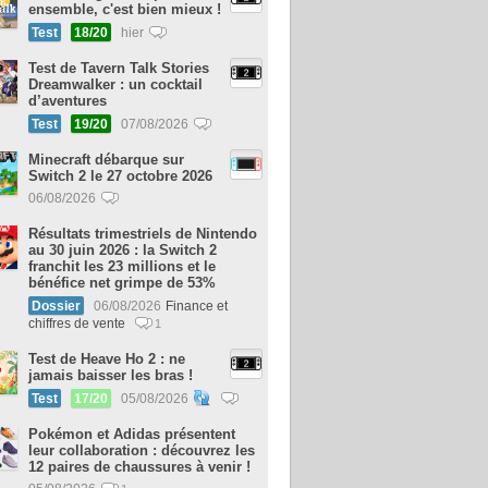
ensemble, c'est bien mieux !
Test
18/20
hier
Test de Tavern Talk Stories
Dreamwalker : un cocktail
d’aventures
Test
19/20
07/08/2026
Minecraft débarque sur
Switch 2 le 27 octobre 2026
06/08/2026
Résultats trimestriels de Nintendo
au 30 juin 2026 : la Switch 2
franchit les 23 millions et le
bénéfice net grimpe de 53%
Dossier
06/08/2026
Finance et
chiffres de vente
1
Test de Heave Ho 2 : ne
jamais baisser les bras !
Test
17/20
05/08/2026
Pokémon et Adidas présentent
leur collaboration : découvrez les
12 paires de chaussures à venir !