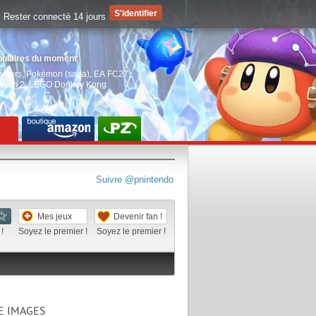
Rester connecté 14 jours
pulaires du moment
aiders
,
Pokémon (saga)
,
EA FC27
,
witch 2
,
LEGO Donkey Kong
Suivre @pnintendo
Mes jeux
Devenir fan !
!
Soyez le premier !
Soyez le premier !
E IMAGES