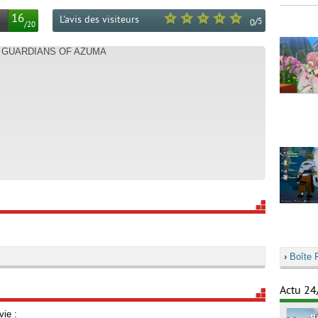
16
L'avis des visiteurs
/
5
0
/
20
: GUARDIANS OF AZUMA
›
Boîte 
Actu 24
vie :