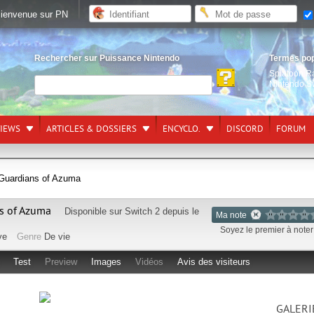
ienvenue sur PN
Rechercher sur Puissance Nintendo
Termes po
Splatoon R
Nintendo S
VIEWS
ARTICLES & DOSSIERS
ENCYCLO.
DISCORD
FORUM
 Guardians of Azuma
ns of Azuma
Disponible sur
Switch 2
depuis le
Ma note
Soyez le premier à noter 
ve
Genre
De vie
Test
Preview
Images
Vidéos
Avis des visiteurs
GALERI