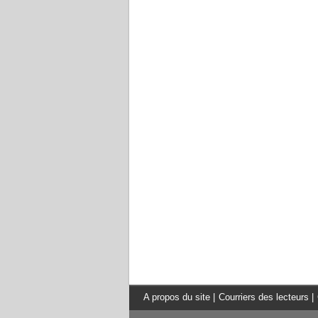
A propos du site
|
Courriers des lecteurs
|