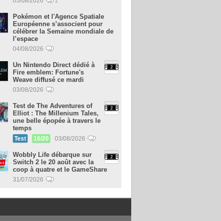
05/08/2026
1
Pokémon et l'Agence Spatiale
Européenne s’associent pour
célébrer la Semaine mondiale de
l’espace
04/08/2026
Un Nintendo Direct dédié à
Fire emblem: Fortune's
Weave diffusé ce mardi
03/08/2026
Test de The Adventures of
Elliot : The Millenium Tales,
une belle épopée à travers le
temps
Test
16/20
03/08/2026
Wobbly Life débarque sur
Switch 2 le 20 août avec la
coop à quatre et le GameShare
31/07/2026