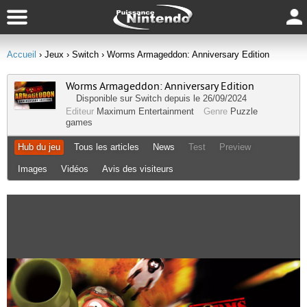
Accueil
› Jeux
› Switch
› Worms Armageddon: Anniversary Edition
Worms Armageddon: Anniversary Edition
Disponible sur
Switch
depuis le 26/09/2024
Editeur
Maximum Entertainment
Genre
Puzzle
games
Hub du jeu
Tous les articles
News
Test
Preview
Images
Vidéos
Avis des visiteurs