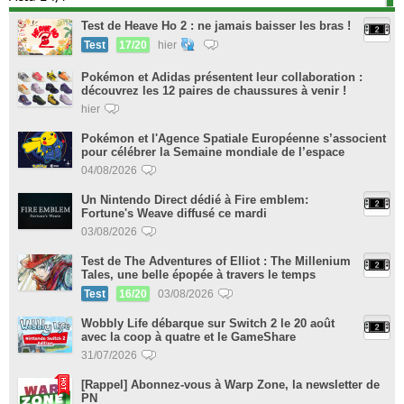
Test de Heave Ho 2 : ne jamais baisser les bras !
Test
17/20
hier
Pokémon et Adidas présentent leur collaboration :
découvrez les 12 paires de chaussures à venir !
hier
Pokémon et l'Agence Spatiale Européenne s’associent
pour célébrer la Semaine mondiale de l’espace
04/08/2026
Un Nintendo Direct dédié à Fire emblem:
Fortune's Weave diffusé ce mardi
03/08/2026
Test de The Adventures of Elliot : The Millenium
Tales, une belle épopée à travers le temps
Test
16/20
03/08/2026
Wobbly Life débarque sur Switch 2 le 20 août
avec la coop à quatre et le GameShare
31/07/2026
[Rappel] Abonnez-vous à Warp Zone, la newsletter de
PN