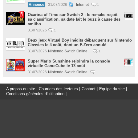
Annonce
31/07/2026
Internet
1
Ocarina of Time sur Switch 2 : le remake reçoit
sa classification, sa date fait le buzz à cause des
amiibo
31/07/2026
1
Deux jeux Virtual Boy inédits débarquent sur Nintendo
Classics le 4 août, dont un F-Zero annulé
31/07/2026
Nintendo Switch Online...
1
Super Mario Sunshine rejoindra la console
virtuelle GameCube le 13 août
31/07/2026
Nintendo Switch Online
A propos du site
|
Courriers des lecteurs
|
Contact
|
Equipe du site
|
Conditions générales d'utilisation
|