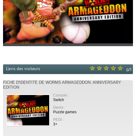
L'avis des visiteurs
/
5
0
FICHE D'IDENTITÉ DE WORMS ARMAGEDDON: ANNIVERSARY
EDITION
Console :
Switch
Genre :
Puzzle games
PEGI :
3+