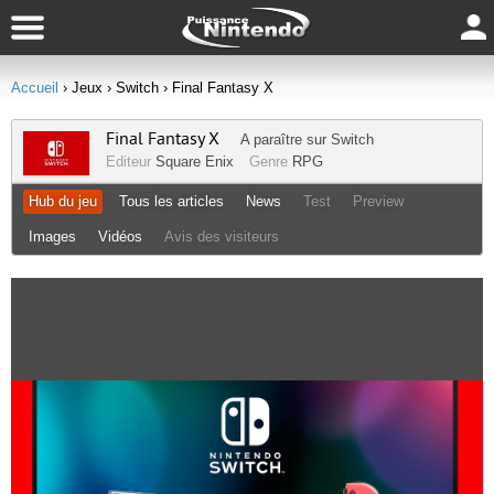
Accueil
› Jeux
› Switch
› Final Fantasy X
Final Fantasy X
A paraître sur
Switch
Editeur
Square Enix
Genre
RPG
Hub du jeu
Tous les articles
News
Test
Preview
Images
Vidéos
Avis des visiteurs