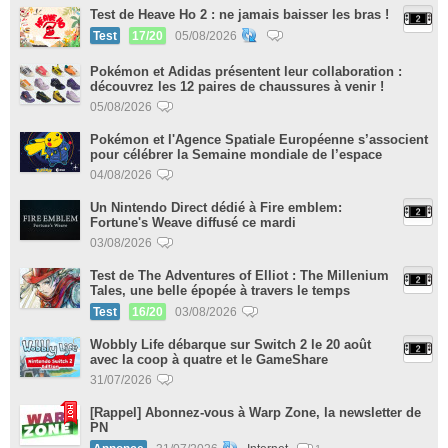
Test de Heave Ho 2 : ne jamais baisser les bras !
Test
17/20
05/08/2026
Pokémon et Adidas présentent leur collaboration :
découvrez les 12 paires de chaussures à venir !
05/08/2026
Pokémon et l'Agence Spatiale Européenne s’associent
pour célébrer la Semaine mondiale de l’espace
04/08/2026
Un Nintendo Direct dédié à Fire emblem:
Fortune's Weave diffusé ce mardi
03/08/2026
Test de The Adventures of Elliot : The Millenium
Tales, une belle épopée à travers le temps
Test
16/20
03/08/2026
Wobbly Life débarque sur Switch 2 le 20 août
avec la coop à quatre et le GameShare
31/07/2026
[Rappel] Abonnez-vous à Warp Zone, la newsletter de
PN