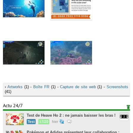
›
Artworks
(1) -
Boîte FR
(1) -
Capture de site web
(1) -
Screenshots
(41)
Actu 24/7
Test de Heave Ho 2 : ne jamais baisser les bras !
Test
17/20
hier
Pokémon et Adidas présentent leur collaboration :