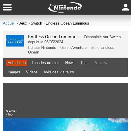
Accueil
› Jeux
› Switch
› Endless Ocean Luminous
Endless Ocean Luminous
Disponible sur
Switch
depuis le 03/05/2024
Editeur
Nintendo
Genre
Aventure
Série
Endless
Ocean
Hub du jeu
Tous les articles
News
Test
Preview
Images
Vidéos
Avis des visiteurs
À LIRE :
›
Test