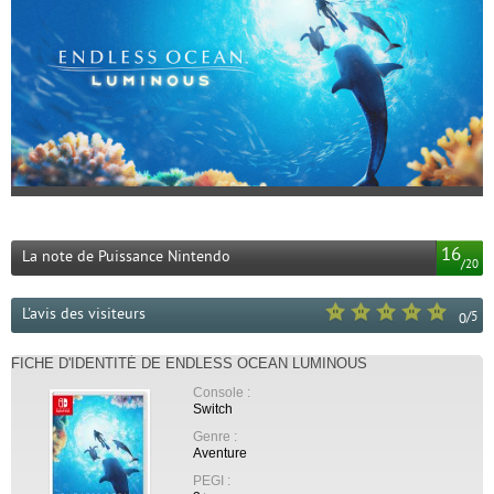
16
La note de Puissance Nintendo
/
20
L'avis des visiteurs
/
5
0
FICHE D'IDENTITÉ DE ENDLESS OCEAN LUMINOUS
Console :
Switch
Genre :
Aventure
PEGI :