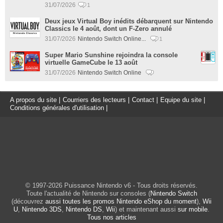
31/07/2026
1
Deux jeux Virtual Boy inédits débarquent sur Nintendo
Classics le 4 août, dont un F-Zero annulé
31/07/2026
Nintendo Switch Online...
1
Super Mario Sunshine rejoindra la console
virtuelle GameCube le 13 août
31/07/2026
Nintendo Switch Online
A propos du site
|
Courriers des lecteurs
|
Contact
|
Equipe du site
|
Conditions générales d'utilisation
|
© 1997-2026 Puissance Nintendo v6 - Tous droits réservés.
Toute l'actualité de Nintendo sur consoles (
Nintendo Switch
(découvrez
aussi toutes les promos Nintendo eShop du moment
),
Wii
U
,
Nintendo 3DS
,
Nintendo DS
,
Wii
) et maintenant aussi
sur mobile
.
Tous nos articles