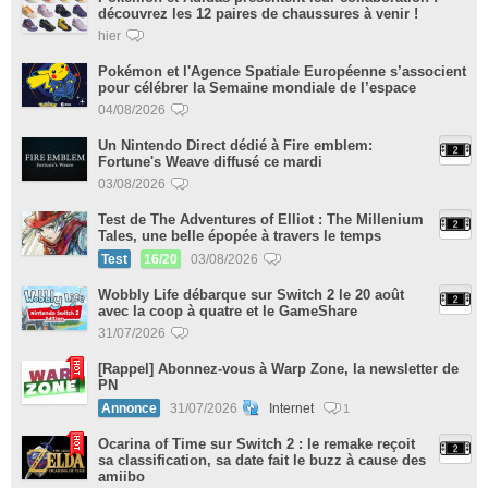
découvrez les 12 paires de chaussures à venir !
hier
Pokémon et l'Agence Spatiale Européenne s’associent
pour célébrer la Semaine mondiale de l’espace
04/08/2026
Un Nintendo Direct dédié à Fire emblem:
Fortune's Weave diffusé ce mardi
03/08/2026
Test de The Adventures of Elliot : The Millenium
Tales, une belle épopée à travers le temps
Test
16/20
03/08/2026
Wobbly Life débarque sur Switch 2 le 20 août
avec la coop à quatre et le GameShare
31/07/2026
[Rappel] Abonnez-vous à Warp Zone, la newsletter de
PN
Annonce
31/07/2026
Internet
1
Ocarina of Time sur Switch 2 : le remake reçoit
sa classification, sa date fait le buzz à cause des
amiibo