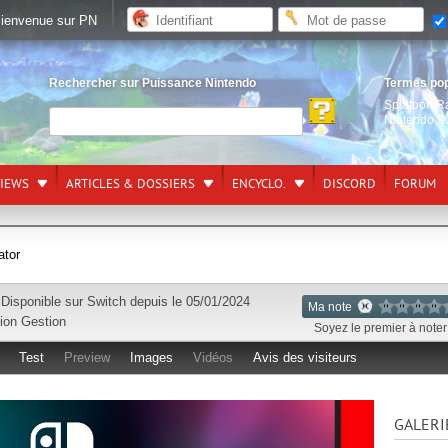
ienvenue sur PN
Rechercher sur Puissance Nintendo
Termes po
Splatoon R
Nintendo S
VIEWS
ARTICLES & DOSSIERS
ENCYCLO.
DISCORD
FORUM
ator
Disponible sur
Switch
depuis le 05/01/2024
Ma note
ion Gestion
Soyez le premier à noter 
Test
Preview
Images
Vidéos
Avis des visiteurs
GALERI