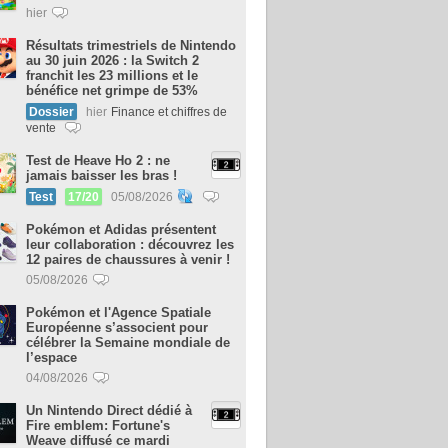
hier
Résultats trimestriels de Nintendo
au 30 juin 2026 : la Switch 2
franchit les 23 millions et le
bénéfice net grimpe de 53%
Dossier
hier
Finance et chiffres de
vente
Test de Heave Ho 2 : ne
jamais baisser les bras !
Test
17/20
05/08/2026
Pokémon et Adidas présentent
leur collaboration : découvrez les
12 paires de chaussures à venir !
05/08/2026
Pokémon et l'Agence Spatiale
Européenne s’associent pour
célébrer la Semaine mondiale de
l’espace
04/08/2026
Un Nintendo Direct dédié à
Fire emblem: Fortune's
Weave diffusé ce mardi