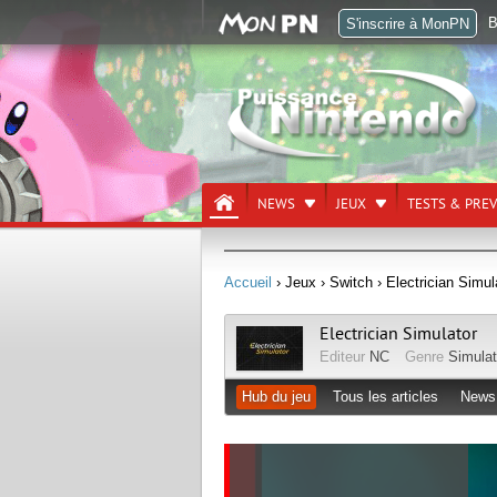
B
S'inscrire à MonPN
NEWS
JEUX
TESTS & PRE
Accueil
› Jeux
› Switch
› Electrician Simul
Electrician Simulator
Editeur
NC
Genre
Simulat
Hub du jeu
Tous les articles
News