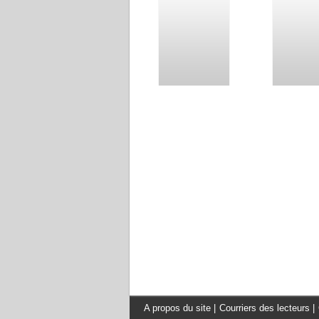
A propos du site
|
Courriers des lecteurs
|