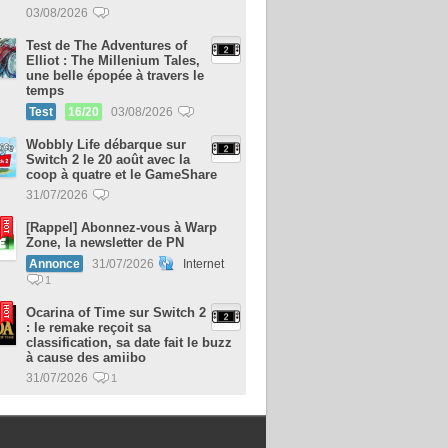
03/08/2026
Test de The Adventures of
Elliot : The Millenium Tales,
une belle épopée à travers le
temps
Test
16/20
03/08/2026
Wobbly Life débarque sur
Switch 2 le 20 août avec la
coop à quatre et le GameShare
31/07/2026
[Rappel] Abonnez-vous à Warp
Zone, la newsletter de PN
Annonce
31/07/2026
Internet
1
Ocarina of Time sur Switch 2
: le remake reçoit sa
classification, sa date fait le buzz
à cause des amiibo
31/07/2026
1