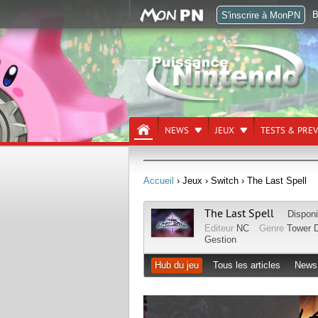
B
S'inscrire à MonPN
NEWS
JEUX
TESTS & PRE
Accueil
› Jeux
› Switch
› The Last Spell
The Last Spell
Disponi
Editeur
NC
Genre
Tower 
Gestion
Hub du jeu
Tous les articles
News