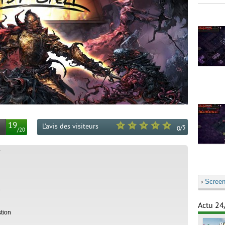
19
L'avis des visiteurs
/
5
0
/
20
L
›
Screen
e
Actu 24
tion