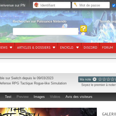
ienvenue sur PN
Rechercher sur Puissance Nintendo
Termes po
Splatoon R
Nintendo S
VIEWS
ARTICLES & DOSSIERS
ENCYCLO.
DISCORD
FORUM
ble sur
Switch
depuis le 09/03/2023
Ma note
Defense
RPG Tactique
Rogue-like
Simulation
Soyez le premier à noter 
Test
Preview
Images
Vidéos
Avis des visiteurs
GALERI