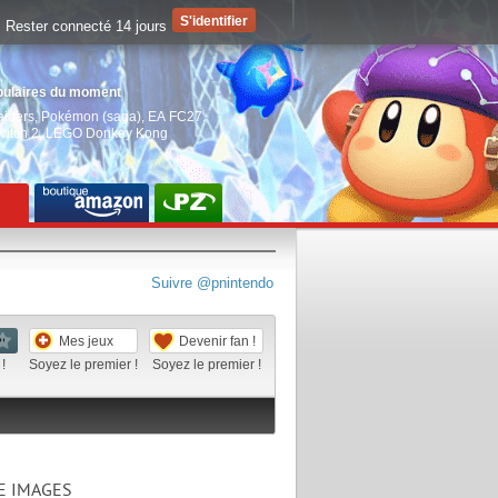
Rester connecté 14 jours
pulaires du moment
aiders
,
Pokémon (saga)
,
EA FC27
,
witch 2
,
LEGO Donkey Kong
Suivre @pnintendo
Mes jeux
Devenir fan !
!
Soyez le premier !
Soyez le premier !
E IMAGES