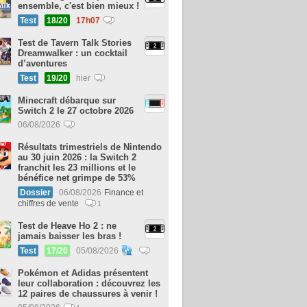
ensemble, c'est bien mieux !
Test
18/20
17h07
Test de Tavern Talk Stories
Dreamwalker : un cocktail
d’aventures
Test
19/20
hier
Minecraft débarque sur
Switch 2 le 27 octobre 2026
06/08/2026
Résultats trimestriels de Nintendo
au 30 juin 2026 : la Switch 2
franchit les 23 millions et le
bénéfice net grimpe de 53%
Dossier
06/08/2026
Finance et
chiffres de vente
1
Test de Heave Ho 2 : ne
jamais baisser les bras !
Test
17/20
05/08/2026
Pokémon et Adidas présentent
leur collaboration : découvrez les
12 paires de chaussures à venir !