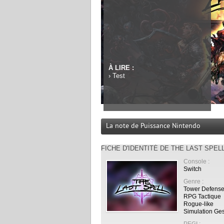
À LIRE :
›
Test
La note de Puissance Nintendo
FICHE D'IDENTITÉ DE THE LAST SPEL
Console :
Switch
Genre :
Tower Defens
RPG Tactique
Rogue-like
Simulation Ges
PEGI :