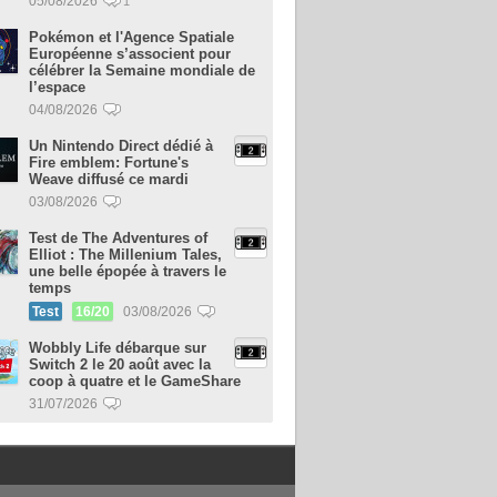
05/08/2026
1
Pokémon et l'Agence Spatiale
Européenne s’associent pour
célébrer la Semaine mondiale de
l’espace
04/08/2026
Un Nintendo Direct dédié à
Fire emblem: Fortune's
Weave diffusé ce mardi
03/08/2026
Test de The Adventures of
Elliot : The Millenium Tales,
une belle épopée à travers le
temps
Test
16/20
03/08/2026
Wobbly Life débarque sur
Switch 2 le 20 août avec la
coop à quatre et le GameShare
31/07/2026