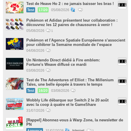
Test de Heave Ho 2 : ne jamais baisser les bras !
Test
17/20
05/08/2026
Pokémon et Adidas présentent leur collaboration :
découvrez les 12 paires de chaussures à venir !
05/08/2026
1
Pokémon et l'Agence Spatiale Européenne s’associent
pour célébrer la Semaine mondiale de l’espace
04/08/2026
Un Nintendo Direct dédié à Fire emblem:
Fortune's Weave diffusé ce mardi
03/08/2026
Test de The Adventures of Elliot : The Millenium
Tales, une belle épopée à travers le temps
Test
16/20
03/08/2026
Wobbly Life débarque sur Switch 2 le 20 août
avec la coop à quatre et le GameShare
31/07/2026
[Rappel] Abonnez-vous à Warp Zone, la newsletter de
PN
Annonce
31/07/2026
Internet
1