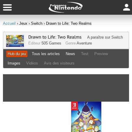
Accueil
› Jeux
› Switch
› Drawn to Life: Two Realms
Drawn to Life: Two Realms
A paraître sur
Switch
Editeur
505 Games
Genre
Aventure
Hub du jeu
Tous les articles
News
Test
Preview
Images
Vidéos
Avis des visiteurs