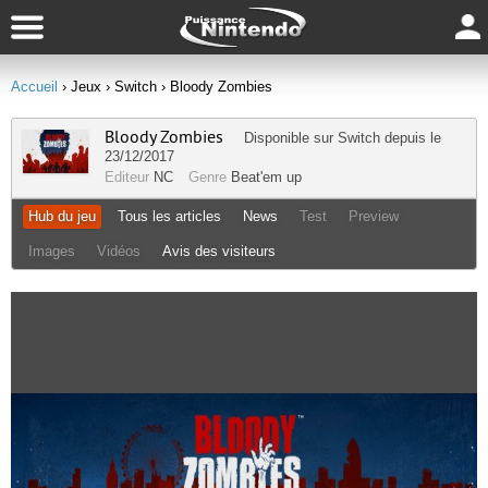
Accueil
› Jeux
› Switch
› Bloody Zombies
Bloody Zombies
Disponible sur
Switch
depuis le
23/12/2017
Editeur
NC
Genre
Beat'em up
Hub du jeu
Tous les articles
News
Test
Preview
Images
Vidéos
Avis des visiteurs