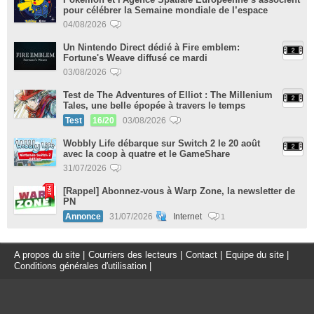
pour célébrer la Semaine mondiale de l’espace
04/08/2026
Un Nintendo Direct dédié à Fire emblem:
Fortune's Weave diffusé ce mardi
03/08/2026
Test de The Adventures of Elliot : The Millenium
Tales, une belle épopée à travers le temps
Test
16/20
03/08/2026
Wobbly Life débarque sur Switch 2 le 20 août
avec la coop à quatre et le GameShare
31/07/2026
[Rappel] Abonnez-vous à Warp Zone, la newsletter de
PN
Annonce
31/07/2026
Internet
1
A propos du site
|
Courriers des lecteurs
|
Contact
|
Equipe du site
|
Conditions générales d'utilisation
|