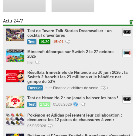
Actu 24/7
Test de Tavern Talk Stories Dreamwalker : un
cocktail d’aventures
Test
19/20
15h01
Minecraft débarque sur Switch 2 le 27 octobre
2026
hier
Résultats trimestriels de Nintendo au 30 juin 2026 : la
Switch 2 franchit les 23 millions et le bénéfice net
grimpe de 53%
Dossier
hier
Finance et chiffres de vente
1
Test de Heave Ho 2 : ne jamais baisser les bras !
Test
17/20
05/08/2026
Pokémon et Adidas présentent leur collaboration :
découvrez les 12 paires de chaussures à venir !
05/08/2026
1
Pokémon et l'Agence Spatiale Européenne s’associent