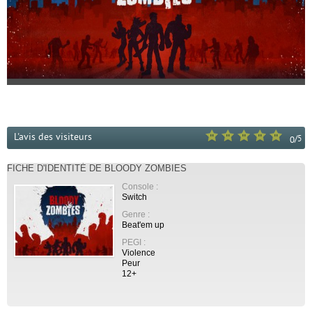
L'avis des visiteurs
/
5
0
FICHE D'IDENTITÉ DE BLOODY ZOMBIES
Console :
Switch
Genre :
Beat'em up
PEGI :
Violence
Peur
12+