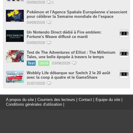
05/08/2026
1
Pokémon et l'Agence Spatiale Européenne s’associent
pour célébrer la Semaine mondiale de l’espace
04/08/2026
Un Nintendo Direct dédié à Fire emblem:
Fortune's Weave diffusé ce mardi
03/08/2026
Test de The Adventures of Elliot : The Millenium
Tales, une belle épopée à travers le temps
Test
16/20
03/08/2026
Wobbly Life débarque sur Switch 2 le 20 août
avec la coop à quatre et le GameShare
31/07/2026
A propos du site
|
Courriers des lecteurs
|
Contact
|
Equipe du site
|
Conditions générales d'utilisation
|