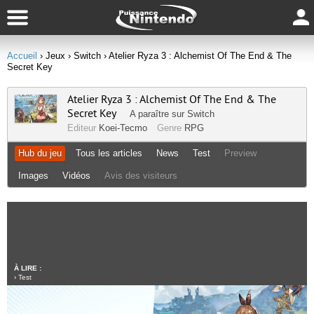
Accueil
› Jeux
› Switch
› Atelier Ryza 3 : Alchemist Of The End & The
Secret Key
Atelier Ryza 3 : Alchemist Of The End & The
Secret Key
A paraître sur
Switch
Editeur
Koei-Tecmo
Genre
RPG
Hub du jeu
Tous les articles
News
Test
Preview
Images
Vidéos
Avis des visiteurs
À LIRE :
›
Test