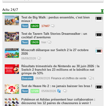
Actu 24/7
Test de Big Walk : perdus ensemble, c'est bien
mieux !
Test
18/20
17h07
Test de Tavern Talk Stories Dreamwalker : un
cocktail d’aventures
Test
19/20
hier
Minecraft débarque sur Switch 2 le 27 octobre
2026
06/08/2026
Résultats trimestriels de Nintendo au 30 juin 2026 : la
Switch 2 franchit les 23 millions et le bénéfice net
grimpe de 53%
Dossier
06/08/2026
Finance et chiffres de vente
1
Test de Heave Ho 2 : ne jamais baisser les bras !
Test
17/20
05/08/2026
Pokémon et Adidas présentent leur collaboration :
découvrez les 12 paires de chaussures à venir !