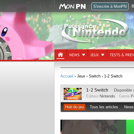
B
S'inscrire à MonPN
NEWS
JEUX
TESTS & PRE
Accueil
› Jeux
› Switch
› 1-2 Switch
1-2 Switch
Disponible
Editeur
Nintendo
Genre
P
Hub du jeu
Tous les articles
News