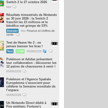
Switch 2 le 27 octobre 2026
hier
Résultats trimestriels de Nintendo
au 30 juin 2026 : la Switch 2
franchit les 23 millions et le
bénéfice net grimpe de 53%
Dossier
hier
Finance et chiffres de
vente
Test de Heave Ho 2 : ne
jamais baisser les bras !
Test
17/20
05/08/2026
Pokémon et Adidas présentent
leur collaboration : découvrez les
12 paires de chaussures à venir !
05/08/2026
Pokémon et l'Agence Spatiale
Européenne s’associent pour
célébrer la Semaine mondiale de
l’espace
04/08/2026
Un Nintendo Direct dédié à
Fire emblem: Fortune's