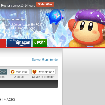
Rester connecté 14 jours
pulaires du moment
aiders
,
Pokémon (saga)
,
EA FC27
,
witch 2
,
LEGO Donkey Kong
Suivre @pnintendo
Mes jeux
Devenir fan !
otes
2
ajouts
Soyez le premier !
E IMAGES