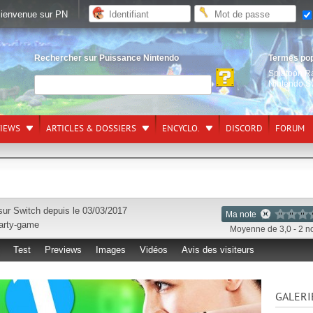
ienvenue sur PN
Rechercher sur Puissance Nintendo
Termes po
Splatoon R
Nintendo S
VIEWS
ARTICLES & DOSSIERS
ENCYCLO.
DISCORD
FORUM
 sur
Switch
depuis le 03/03/2017
Ma note
arty-game
Moyenne de 3,0 - 2 n
Test
Previews
Images
Vidéos
Avis des visiteurs
GALERI