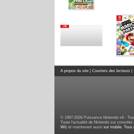
A propos du site
|
Courriers des lecteurs
|
© 1997-2026 Puissance Nintendo v6 - Tous
Toute l'actualité de Nintendo sur consoles 
Wii
) et maintenant aussi
sur mobile
.
Tous 