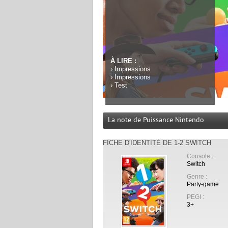
À LIRE :
›
Impressions
›
Impressions
›
Test
La note de Puissance Nintendo
FICHE D'IDENTITÉ DE 1-2 SWITCH
Console :
Switch
Genre :
Party-game
PEGI :
3+