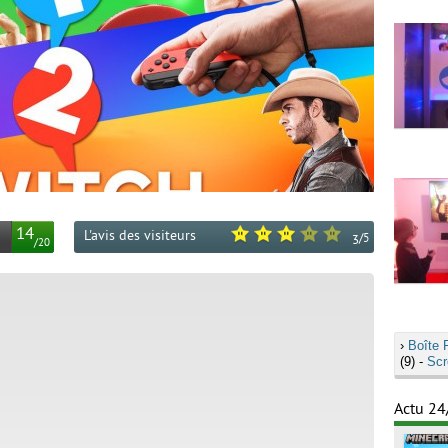
14
L'avis des visiteurs
/
5
3
/
20
›
Boîte 
(9) -
Scr
Actu 24