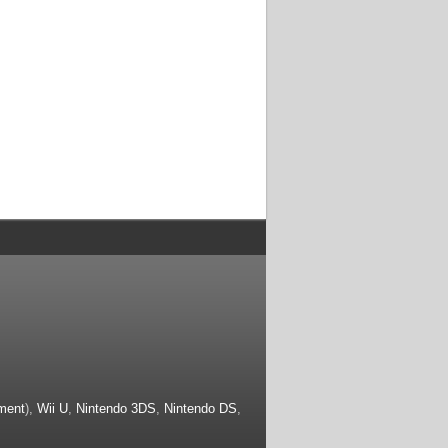
ment
),
Wii U
,
Nintendo 3DS
,
Nintendo DS
,