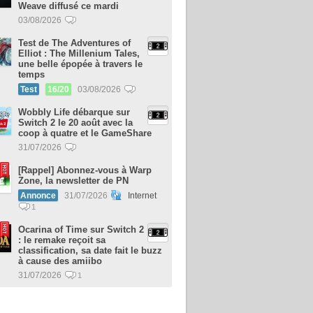
Weave diffusé ce mardi
03/08/2026
Test de The Adventures of
Elliot : The Millenium Tales,
une belle épopée à travers le
temps
Test
16/20
03/08/2026
Wobbly Life débarque sur
Switch 2 le 20 août avec la
coop à quatre et le GameShare
31/07/2026
[Rappel] Abonnez-vous à Warp
Zone, la newsletter de PN
Annonce
31/07/2026
Internet
1
Ocarina of Time sur Switch 2
: le remake reçoit sa
classification, sa date fait le buzz
à cause des amiibo
31/07/2026
1