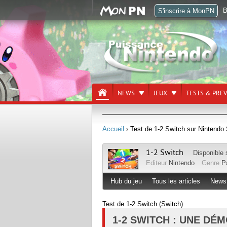
B
S'inscrire à MonPN
NEWS
JEUX
TESTS & PRE
Accueil
› Test de 1-2 Switch sur Nintendo 
1-2 Switch
Disponible
Editeur
Nintendo
Genre
P
Hub du jeu
Tous les articles
News
Test de 1-2 Switch (Switch)
1-2 SWITCH : UNE DÉ