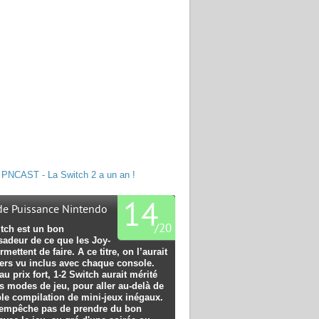
PNCAST - La Switch 2 a un an !
14
 de Puissance Nintendo
/
20
itch est un bon
adeur de ce que les Joy-
mettent de faire. A ce titre, on l’aurait
iers vu inclus avec chaque console.
u prix fort, 1-2 Switch aurait mérité
s modes de jeu, pour aller au-delà de
ple compilation de mini-jeux inégaux.
'empêche pas de prendre du bon