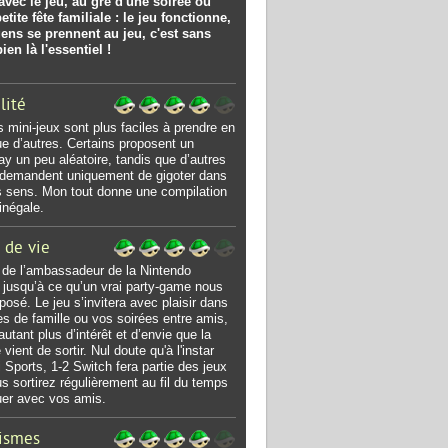
vec le jeu, au gré d'une soirée ou
etite fête familiale : le jeu fonctionne,
gens se prennent au jeu, c'est sans
ien là l'essentiel !
lité
s mini-jeux sont plus faciles à prendre en
e d’autres. Certains proposent un
y un peu aléatoire, tandis que d’autres
 demandent uniquement de gigoter dans
s sens. Mon tout donne une compilation
inégale.
 de vie
it de l’ambassadeur de la Nintendo
 jusqu’à ce qu’un vrai party-game nous
oposé. Le jeu s’invitera avec plaisir dans
es de famille ou vos soirées entre amis,
autant plus d’intérêt et d’envie que la
vient de sortir. Nul doute qu'à l'instar
i Sports, 1-2 Switch fera partie des jeux
s sortirez régulièrement au fil du temps
uer avec vos amis.
ismes