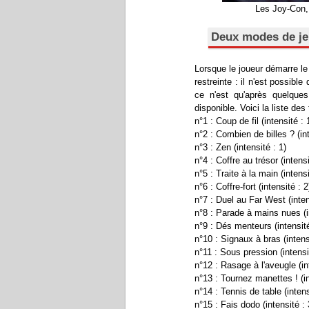
Les Joy-Con,
Deux modes de je
Lorsque le joueur démarre le 
restreinte : il n'est possible
ce n'est qu'après quelque
disponible. Voici la liste des
n°1 : Coup de fil (intensité : 
n°2 : Combien de billes ? (int
n°3 : Zen (intensité : 1)
n°4 : Coffre au trésor (intensi
n°5 : Traite à la main (intensi
n°6 : Coffre-fort (intensité : 2
n°7 : Duel au Far West (inten
n°8 : Parade à mains nues (in
n°9 : Dés menteurs (intensité
n°10 : Signaux à bras (intens
n°11 : Sous pression (intensi
n°12 : Rasage à l'aveugle (in
n°13 : Tournez manettes ! (in
n°14 : Tennis de table (intens
n°15 : Fais dodo (intensité : 