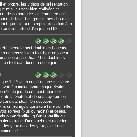
oli et propre, les vidéos de présentation
ue mini-jeu sont bien réalisées et
ent de comprendre facilement ce qu’il
stion de faire. Les graphismes des mini-
 tant que tels sont simples et parfois à la
de ce qu'on attend d'un jeu en HD.
a été intégralement doublé en français,
le rend accessible à tout type de joueur :
on Julien à papi Jean ! Les doubleurs
nt en tout cas donné à coeur joie !
t
 que 1-2 Switch aurait eu une meilleure
il avait été inclus avec chaque Switch.
n rôle de jeu de démonstration des
és de la Switch et de ses Joy-Con en
 le candidat idéal. On découvre
ns un jeu rigolo qui saura faire son effet
 vos soirées (plus ou moins) arrosées,
mis ou en famille : qu’on le veuille ou
muler la traite d’une vache en regardant
s les yeux dans les yeux, c’est une
xpérience !