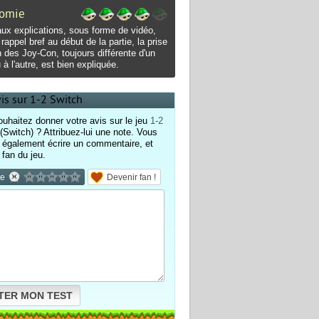
omie
ux explications, sous forme de vidéo,
rappel bref au début de la partie, la prise
 des Joy-Con, toujours différente d'un
 à l'autre, est bien expliquée.
vis sur 1-2 Switch
uhaitez donner votre avis sur le jeu
1-2
(Switch) ? Attribuez-lui une note. Vous
également écrire un commentaire, et
 fan du jeu.
te
Devenir fan !
TER MON TEST