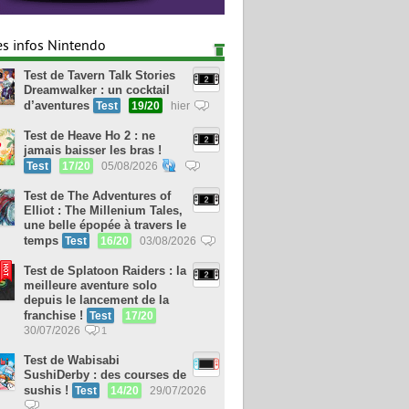
es infos Nintendo
Test de Tavern Talk Stories
Dreamwalker : un cocktail
d’aventures
Test
19/20
hier
Test de Heave Ho 2 : ne
jamais baisser les bras !
Test
17/20
05/08/2026
Test de The Adventures of
Elliot : The Millenium Tales,
une belle épopée à travers le
temps
Test
16/20
03/08/2026
Test de Splatoon Raiders : la
meilleure aventure solo
depuis le lancement de la
franchise !
Test
17/20
30/07/2026
1
Test de Wabisabi
SushiDerby : des courses de
sushis !
Test
14/20
29/07/2026