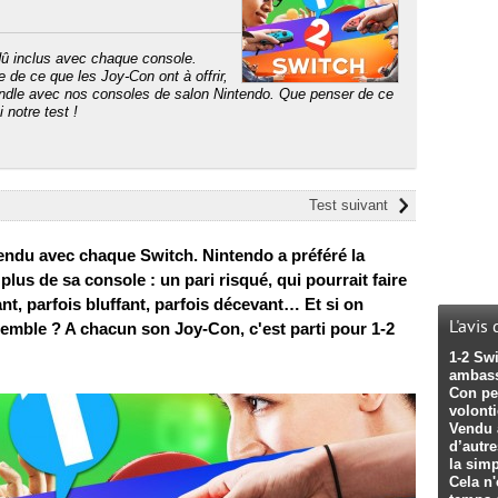
dû inclus avec chaque console.
e de ce que les Joy-Con ont à offrir,
bundle avec nos consoles de salon Nintendo. Que penser de ce
 notre test !
Test suivant
 vendu avec chaque Switch. Nintendo a préféré la
plus de sa console : un pari risqué, qui pourrait faire
t, parfois bluffant, parfois décevant… Et si on
L'avis
semble ? A chacun son Joy-Con, c'est parti pour 1-2
1-2 Sw
ambass
Con per
volont
Vendu a
d’autre
la sim
Cela n