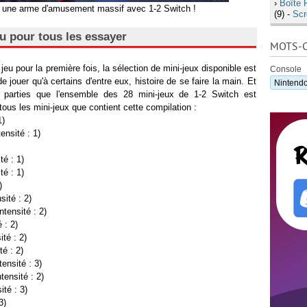
›
Boîte 
 une arme d'amusement massif avec 1-2 Switch !
(9) -
Scr
u pour tous les essayer
MOTS-C
jeu pour la première fois, la sélection de mini-jeux disponible est
Console
 de jouer qu'à certains d'entre eux, histoire de se faire la main. Et
Nintendo
s parties que l'ensemble des 28 mini-jeux de 1-2 Switch est
 tous les mini-jeux que contient cette compilation :
1)
ensité : 1)
té : 1)
té : 1)
)
sité : 2)
tensité : 2)
 : 2)
ité : 2)
té : 2)
tensité : 3)
tensité : 2)
ité : 3)
3)