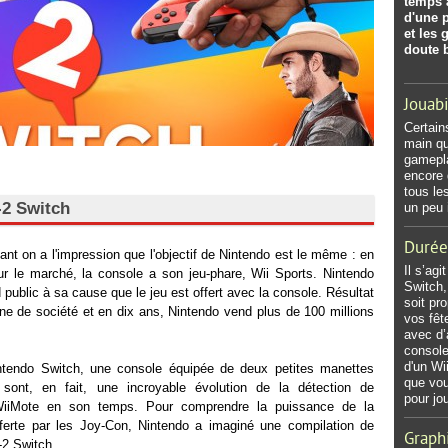
temps a
d'une p
et les 
doute b
Jouabi
Certain
main qu
gamepla
encore
tous le
-2 Switch
un peu 
Durée
, tant on a l'impression que l'objectif de Nintendo est le même : en
Il s’ag
ur le marché, la console a son jeu-phare, Wii Sports. Nintendo
Switch,
nd public à sa cause que le jeu est offert avec la console. Résultat
soit pr
ne de société et en dix ans, Nintendo vend plus de 100 millions
vos fêt
avec d’
console 
d'un Wi
ntendo Switch, une console équipée de deux petites manettes
que vou
sont, en fait, une incroyable évolution de la détection de
pour jo
 WiiMote en son temps. Pour comprendre la puissance de la
erte par les Joy-Con, Nintendo a imaginé une compilation de
Graph
-2 Switch.