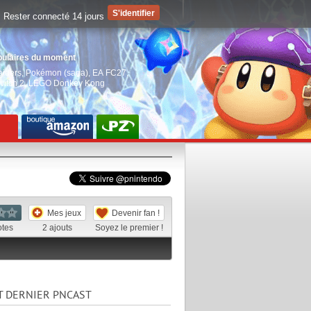
Rester connecté 14 jours
pulaires du moment
aiders
,
Pokémon (saga)
,
EA FC27
,
witch 2
,
LEGO Donkey Kong
Mes jeux
Devenir fan !
otes
2
ajouts
Soyez le premier !
T DERNIER PNCAST