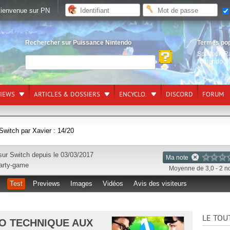
ienvenue sur PN
Rechercher sur Puissance Nintendo
Termes po
Splatoon R
Nintendo S
VIEWS
ARTICLES & DOSSIERS
ENCYCLO.
DISCORD
FORUM
Switch par Xavier : 14/20
 sur
Switch
depuis le 03/03/2017
Ma note
arty-game
Moyenne de 3,0 - 2 n
Test
Previews
Images
Vidéos
Avis des visiteurs
LE TOU
MO TECHNIQUE AUX