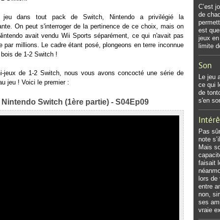
C’est j
de chaq
e jeu dans tout pack de Switch, Nintendo a privilégié la
permett
nte. On peut s'interroger de la pertinence de ce choix, mais on
est que
Nintendo avait vendu Wii Sports séparément, ce qui n'avait pas
jeux en
 par millions. Le cadre étant posé, plongeons en terre inconnue
limite 
bois de 1-2 Switch !
Son
ni-jeux de 1-2 Switch, nous vous avons concocté une série de
Le jeu 
 jeu ! Voici le premier :
ce qui 
de tont
s'en so
 Nintendo Switch (1ère partie) - S04Ep09
Intérê
Pas sûr
note s’
Mais so
capacit
faisait
néanmoi
lors de
entre a
non, si
ses ami
vraie e