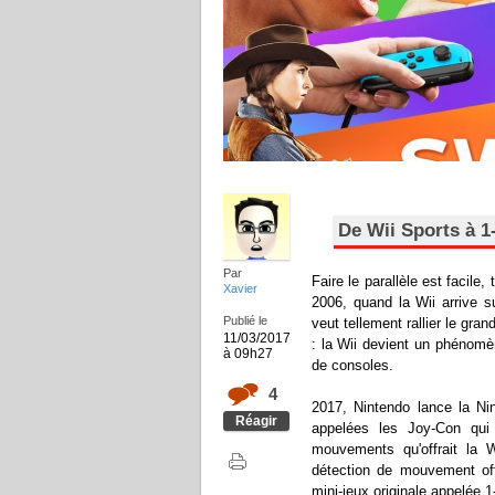
De Wii Sports à 1
Par
Faire le parallèle est facile
Xavier
2006, quand la Wii arrive s
Publié le
veut tellement rallier le gra
11/03/2017
: la Wii devient un phénomè
à 09h27
de consoles.
4
2017, Nintendo lance la Ni
Réagir
appelées les Joy-Con qui 
mouvements qu'offrait la
détection de mouvement off
mini-jeux originale appelée 1