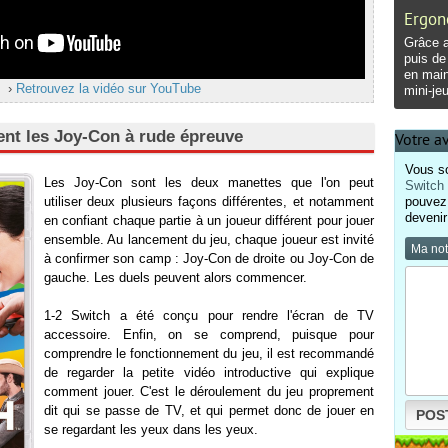
Ergon
Grâce a
puis de 
en main
›
Retrouvez la vidéo sur YouTube
mini-jeu
ent les Joy-Con à rude épreuve
Votre a
Vous so
Les Joy-Con sont les deux manettes que l'on peut
Switch
utiliser deux plusieurs façons différentes, et notamment
pouvez 
devenir
en confiant chaque partie à un joueur différent pour jouer
ensemble. Au lancement du jeu, chaque joueur est invité
Ma no
à confirmer son camp : Joy-Con de droite ou Joy-Con de
gauche. Les duels peuvent alors commencer.
1-2 Switch a été conçu pour rendre l'écran de TV
accessoire. Enfin, on se comprend, puisque pour
comprendre le fonctionnement du jeu, il est recommandé
de regarder la petite vidéo introductive qui explique
comment jouer. C'est le déroulement du jeu proprement
dit qui se passe de TV, et qui permet donc de jouer en
POS
se regardant les yeux dans les yeux.