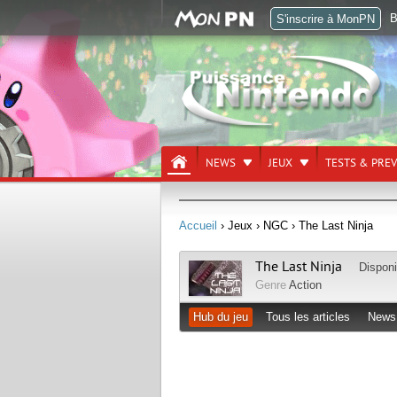
B
S'inscrire à MonPN
NEWS
JEUX
TESTS & PRE
Accueil
› Jeux
› NGC
› The Last Ninja
The Last Ninja
Disponi
Genre
Action
Hub du jeu
Tous les articles
News