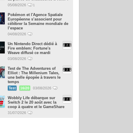
05/08/2026
1
Pokémon et l'Agence Spatiale
Européenne s’associent pour
célébrer la Semaine mondiale de
l’espace
04/08/2026
Un Nintendo Direct dédié à
Fire emblem: Fortune's
Weave diffusé ce mardi
03/08/2026
Test de The Adventures of
Elliot : The Millenium Tales,
une belle épopée à travers le
temps
Test
16/20
03/08/2026
Wobbly Life débarque sur
Switch 2 le 20 août avec la
coop à quatre et le GameShare
31/07/2026