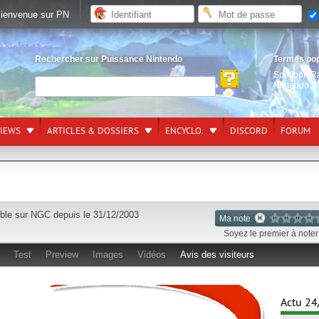
ienvenue sur PN
Rechercher sur Puissance Nintendo
Termes po
Splatoon R
Nintendo S
VIEWS
ARTICLES & DOSSIERS
ENCYCLO.
DISCORD
FORUM
ble sur
NGC
depuis le 31/12/2003
Ma note
Soyez le premier à noter 
Test
Preview
Images
Vidéos
Avis des visiteurs
Actu 24