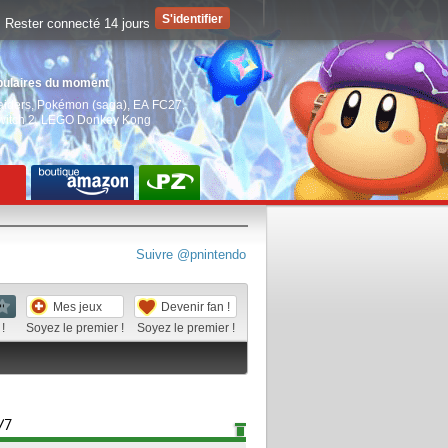
Rester connecté 14 jours
pulaires du moment
aiders
,
Pokémon (saga)
,
EA FC27
,
witch 2
,
LEGO Donkey Kong
Suivre @pnintendo
Mes jeux
Devenir fan !
!
Soyez le premier !
Soyez le premier !
/7