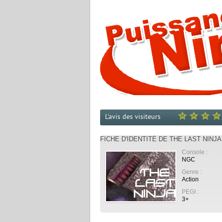
L'avis des visiteurs
FICHE D'IDENTITÉ DE THE LAST NINJA
Console :
NGC
Genre :
Action
PEGI :
3+