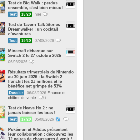
Test de Big Walk : perdus
ensemble, c'est bien mieux !
Test
18/20
hier
Test de Tavern Talk Stories
Dreamwalker : un cocktail
d’aventures
Test
19/20
07/08/2026
Minecraft débarque sur
Switch 2 le 27 octobre 2026
06/08/2026
Résultats trimestriels de Nintendo
au 30 juin 2026 : la Switch 2
franchit les 23 millions et le
bénéfice net grimpe de 53%
Dossier
06/08/2026
Finance et
chiffres de vente
1
Test de Heave Ho 2 : ne
jamais baisser les bras !
Test
17/20
05/08/2026
Pokémon et Adidas présentent
leur collaboration : découvrez les
12 paires de chaussures à venir !