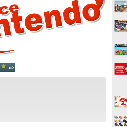
/
5
0