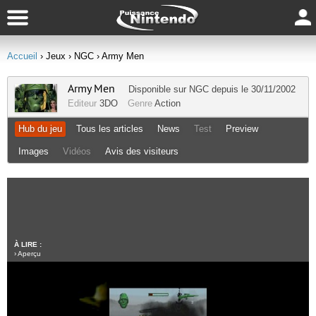
Accueil
› Jeux
› NGC
› Army Men
Army Men
Disponible sur
NGC
depuis le 30/11/2002
Editeur
3DO
Genre
Action
Hub du jeu
Tous les articles
News
Test
Preview
Images
Vidéos
Avis des visiteurs
À LIRE :
›
Aperçu