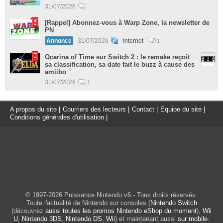
31/07/2026
[Rappel] Abonnez-vous à Warp Zone, la newsletter de
PN
Annonce
31/07/2026
Internet
1
Ocarina of Time sur Switch 2 : le remake reçoit
sa classification, sa date fait le buzz à cause des
amiibo
31/07/2026
1
A propos du site
|
Courriers des lecteurs
|
Contact
|
Equipe du site
|
Conditions générales d'utilisation
|
© 1997-2026 Puissance Nintendo v6 - Tous droits réservés.
Toute l'actualité de Nintendo sur consoles (
Nintendo Switch
(découvrez
aussi toutes les promos Nintendo eShop du moment
),
Wii
U
,
Nintendo 3DS
,
Nintendo DS
,
Wii
) et maintenant aussi
sur mobile
.