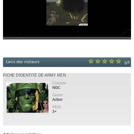
L'avis des visiteurs
/
5
0
FICHE D'IDENTITÉ DE ARMY MEN
Console :
NGC
Genre :
Action
PEGI :
3+