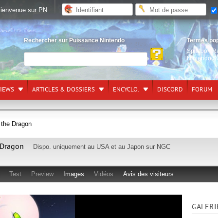
ienvenue sur PN
Rechercher sur Puissance Nintendo
Termes po
Splatoon R
Nintendo S
VIEWS
ARTICLES & DOSSIERS
ENCYCLO.
DISCORD
FORUM
f the Dragon
e Dragon
Dispo. uniquement au USA et au Japon sur
NGC
Test
Preview
Images
Vidéos
Avis des visiteurs
GALERI