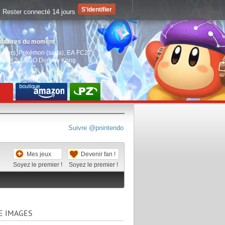
Rester connecté 14 jours
pulaires du moment
aiders
,
Pokémon (saga)
,
EA FC27
,
witch 2
,
LEGO Donkey Kong
Suivre @pnintendo
Mes jeux
Devenir fan !
Soyez le premier !
Soyez le premier !
E IMAGES