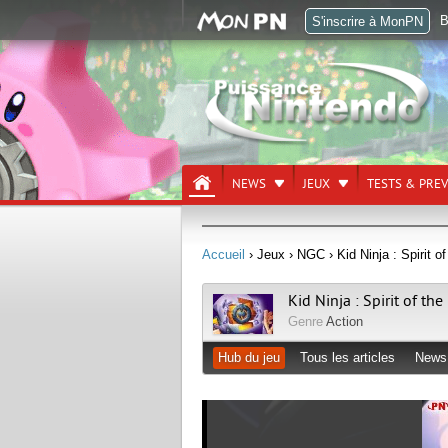
B
S'inscrire à MonPN
NEWS
JEUX
TESTS & PRE
Accueil
› Jeux
› NGC
› Kid Ninja : Spirit o
Kid Ninja : Spirit of th
Genre
Action
Hub du jeu
Tous les articles
News