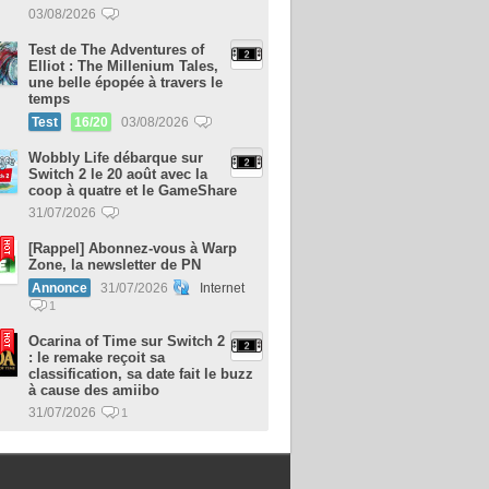
03/08/2026
Test de The Adventures of
Elliot : The Millenium Tales,
une belle épopée à travers le
temps
Test
16/20
03/08/2026
Wobbly Life débarque sur
Switch 2 le 20 août avec la
coop à quatre et le GameShare
31/07/2026
[Rappel] Abonnez-vous à Warp
Zone, la newsletter de PN
Annonce
31/07/2026
Internet
1
Ocarina of Time sur Switch 2
: le remake reçoit sa
classification, sa date fait le buzz
à cause des amiibo
31/07/2026
1