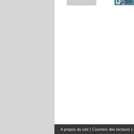
A propos du site
|
Courriers des lecteurs
|