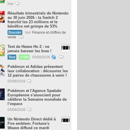
hier
Résultats trimestriels de Nintendo
au 30 juin 2026 : la Switch 2
franchit les 23 millions et le
bénéfice net grimpe de 53%
Dossier
hier
Finance et chiffres de
vente
Test de Heave Ho 2 : ne
jamais baisser les bras !
Test
17/20
05/08/2026
Pokémon et Adidas présentent
leur collaboration : découvrez les
12 paires de chaussures à venir !
05/08/2026
Pokémon et l'Agence Spatiale
Européenne s’associent pour
célébrer la Semaine mondiale de
l’espace
04/08/2026
Un Nintendo Direct dédié à
Fire emblem: Fortune's
Weave diffusé ce mardi