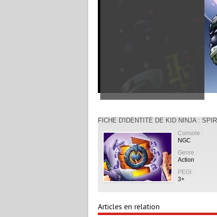
FICHE D'IDENTITÉ DE KID NINJA : SP
Console :
NGC
Genre :
Action
PEGI :
3+
Articles en relation