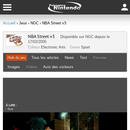
Accueil
› Jeux
› NGC
› NBA Street v3
NBA Street v3
Disponible sur
NGC
depuis le
17/02/2005
Editeur
Electronic Arts
Genre
Sport
Hub du jeu
Tous les articles
News
Test
Preview
Images
Vidéos
Avis des visiteurs
À LIRE :
›
Test