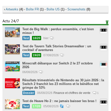
›
Artworks
(4) -
Boîte FR
(1) -
Boîte US
(1) -
Screenshots
(8)
Actu 24/7
Test de Big Walk : perdus ensemble, c'est bien
mieux !
Test
18/20
hier
Test de Tavern Talk Stories Dreamwalker : un
cocktail d’aventures
Test
19/20
07/08/2026
Minecraft débarque sur Switch 2 le 27 octobre
2026
06/08/2026
Résultats trimestriels de Nintendo au 30 juin 2026 : la
Switch 2 franchit les 23 millions et le bénéfice net
grimpe de 53%
Dossier
06/08/2026
Finance et chiffres de vente
1
Test de Heave Ho 2 : ne jamais baisser les bras !
Test
17/20
05/08/2026