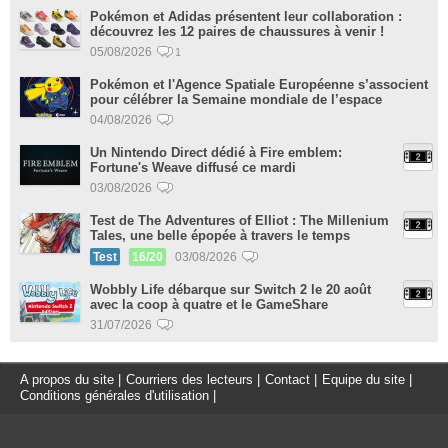
Pokémon et Adidas présentent leur collaboration :
découvrez les 12 paires de chaussures à venir !
05/08/2026
1
Pokémon et l'Agence Spatiale Européenne s’associent
pour célébrer la Semaine mondiale de l’espace
04/08/2026
Un Nintendo Direct dédié à Fire emblem:
Fortune's Weave diffusé ce mardi
03/08/2026
Test de The Adventures of Elliot : The Millenium
Tales, une belle épopée à travers le temps
Test
16/20
03/08/2026
Wobbly Life débarque sur Switch 2 le 20 août
avec la coop à quatre et le GameShare
31/07/2026
A propos du site
|
Courriers des lecteurs
|
Contact
|
Equipe du site
|
Conditions générales d'utilisation
|