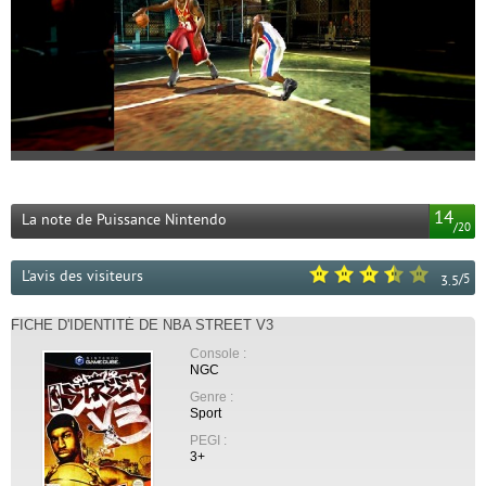
14
La note de Puissance Nintendo
/
20
L'avis des visiteurs
/
5
3.5
FICHE D'IDENTITÉ DE NBA STREET V3
Console :
NGC
Genre :
Sport
PEGI :
3+