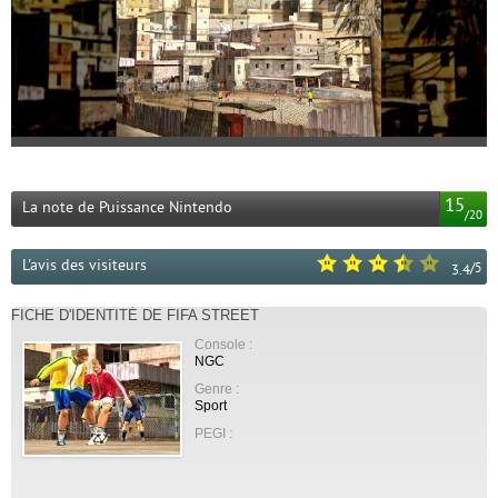
15
La note de Puissance Nintendo
/
20
L'avis des visiteurs
/
5
3.4
FICHE D'IDENTITÉ DE FIFA STREET
Console :
NGC
Genre :
Sport
PEGI :