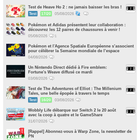
Test de Heave Ho 2 : ne jamais baisser les bras !
Test
17/20
05/08/2026
Pokémon et Adidas présentent leur collaboration :
découvrez les 12 paires de chaussures à venir !
05/08/2026
1
Pokémon et l'Agence Spatiale Européenne s’associent
pour célébrer la Semaine mondiale de l’espace
04/08/2026
Un Nintendo Direct dédié à Fire emblem:
Fortune's Weave diffusé ce mardi
03/08/2026
Test de The Adventures of Elliot : The Millenium
Tales, une belle épopée à travers le temps
Test
16/20
03/08/2026
Wobbly Life débarque sur Switch 2 le 20 août
avec la coop à quatre et le GameShare
31/07/2026
[Rappel] Abonnez-vous à Warp Zone, la newsletter de
PN