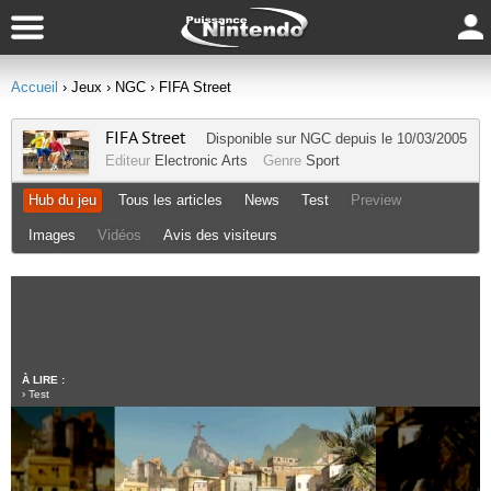
Accueil
› Jeux
› NGC
› FIFA Street
FIFA Street
Disponible sur
NGC
depuis le 10/03/2005
Editeur
Electronic Arts
Genre
Sport
Hub du jeu
Tous les articles
News
Test
Preview
Images
Vidéos
Avis des visiteurs
À LIRE :
›
Test