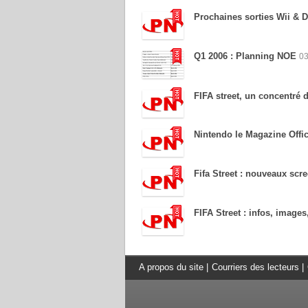
Prochaines sorties Wii & 
Q1 2006 : Planning NOE
03
FIFA street, un concentré d
Nintendo le Magazine Offic
Fifa Street : nouveaux scr
FIFA Street : infos, images, 
A propos du site
|
Courriers des lecteurs
|