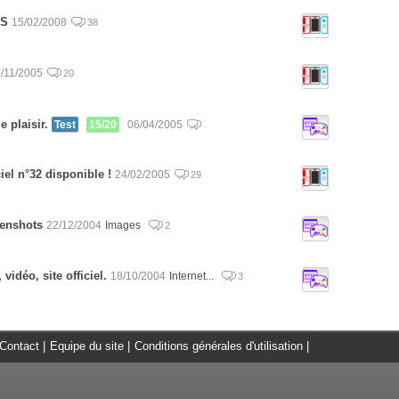
DS
15/02/2008
38
/11/2005
20
e plaisir.
Test
15/20
06/04/2005
iel n°32 disponible !
24/02/2005
29
eenshots
22/12/2004
Images
2
vidéo, site officiel.
18/10/2004
Internet...
3
Contact
|
Equipe du site
|
Conditions générales d'utilisation
|