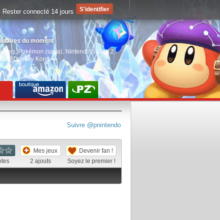
Rester connecté 14 jours
pulaires du moment
aiders
,
Pokémon (saga)
,
Nintendo Switch 2
,
EGO Donkey Kong
Suivre @pnintendo
Mes jeux
Devenir fan !
otes
2
ajouts
Soyez le premier !