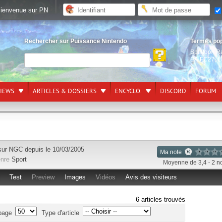
ienvenue sur PN
Rechercher sur Puissance Nintendo
Termes po
Splatoon R
EA FC27
,
L
VIEWS
ARTICLES & DOSSIERS
ENCYCLO.
DISCORD
FORUM
sur
NGC
depuis le 10/03/2005
Ma note
nre
Sport
Moyenne de 3,4 - 2 n
Test
Preview
Images
Vidéos
Avis des visiteurs
6 articles trouvés
page
Type d'article