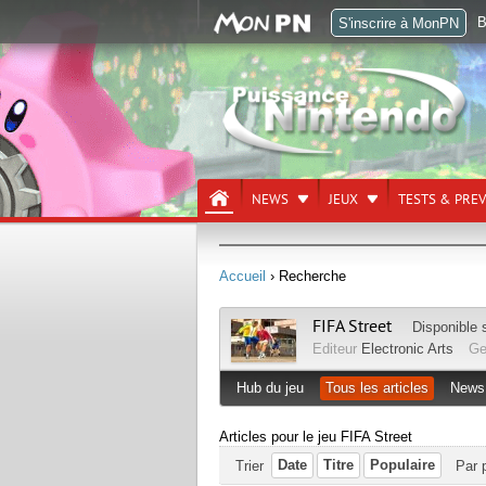
B
S'inscrire à MonPN
NEWS
JEUX
TESTS & PRE
Accueil
› Recherche
FIFA Street
Disponible 
Editeur
Electronic Arts
Ge
Hub du jeu
Tous les articles
News
Articles pour le jeu FIFA Street
Date
Titre
Populaire
Trier
Par 