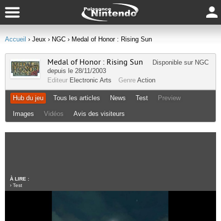
Accueil
› Jeux
› NGC
› Medal of Honor : Rising Sun
Medal of Honor : Rising Sun
Disponible sur
NGC
depuis le 28/11/2003
Editeur
Electronic Arts
Genre
Action
Hub du jeu
Tous les articles
News
Test
Preview
Images
Vidéos
Avis des visiteurs
À LIRE :
›
Test