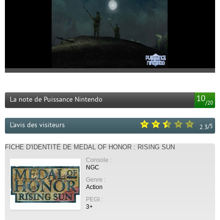
10
La note de Puissance Nintendo
/
20
L'avis des visiteurs
/
5
2.3
FICHE D'IDENTITÉ DE MEDAL OF HONOR : RISING SUN
Console :
NGC
Genre :
Action
PEGI :
3+