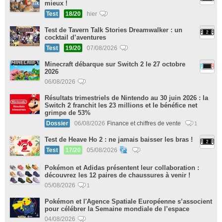
mieux !
Test
18/20
hier
Test de Tavern Talk Stories Dreamwalker : un
cocktail d’aventures
Test
19/20
07/08/2026
Minecraft débarque sur Switch 2 le 27 octobre
2026
06/08/2026
Résultats trimestriels de Nintendo au 30 juin 2026 : la
Switch 2 franchit les 23 millions et le bénéfice net
grimpe de 53%
Dossier
06/08/2026
Finance et chiffres de vente
1
Test de Heave Ho 2 : ne jamais baisser les bras !
Test
17/20
05/08/2026
Pokémon et Adidas présentent leur collaboration :
découvrez les 12 paires de chaussures à venir !
05/08/2026
1
Pokémon et l'Agence Spatiale Européenne s’associent
pour célébrer la Semaine mondiale de l’espace
04/08/2026