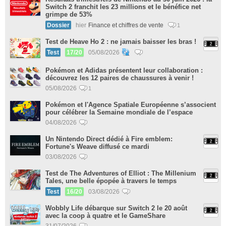
Switch 2 franchit les 23 millions et le bénéfice net
grimpe de 53%
Dossier
hier
Finance et chiffres de vente
1
Test de Heave Ho 2 : ne jamais baisser les bras !
Test
17/20
05/08/2026
Pokémon et Adidas présentent leur collaboration :
découvrez les 12 paires de chaussures à venir !
05/08/2026
1
Pokémon et l'Agence Spatiale Européenne s’associent
pour célébrer la Semaine mondiale de l’espace
04/08/2026
Un Nintendo Direct dédié à Fire emblem:
Fortune's Weave diffusé ce mardi
03/08/2026
Test de The Adventures of Elliot : The Millenium
Tales, une belle épopée à travers le temps
Test
16/20
03/08/2026
Wobbly Life débarque sur Switch 2 le 20 août
avec la coop à quatre et le GameShare
31/07/2026