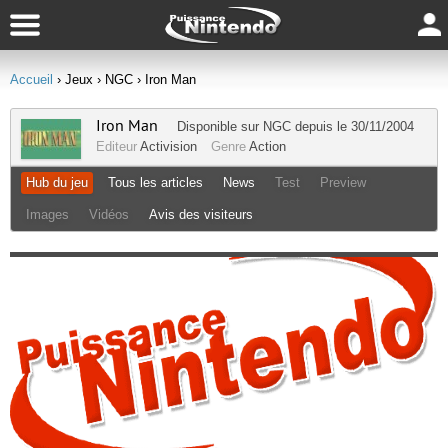
Accueil
› Jeux
› NGC
› Iron Man
Iron Man
Disponible sur
NGC
depuis le 30/11/2004
Editeur
Activision
Genre
Action
Hub du jeu
Tous les articles
News
Test
Preview
Images
Vidéos
Avis des visiteurs