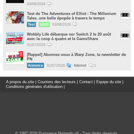
03/08/2026
Test de The Adventures of Elliot : The Millenium
Tales, une belle épopée à travers le temps
Test
16/20
03/08/2026
Wobbly Life débarque sur Switch 2 le 20 août
avec la coop à quatre et le GameShare
31/07/2026
[Rappel] Abonnez-vous à Warp Zone, la newsletter de
PN
Annonce
31/07/2026
Internet
1
A propos du site
|
Courriers des lecteurs
|
Contact
|
Equipe du site
|
Conditions générales d'utilisation
|
© 1997-2026 Puissance Nintendo v6 - Tous droits réservés.