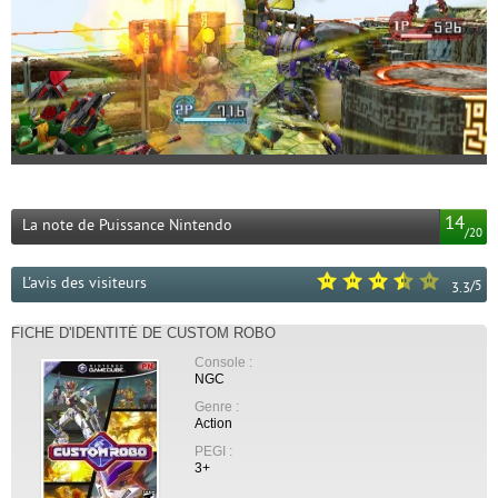
14
La note de Puissance Nintendo
/
20
L'avis des visiteurs
/
5
3.3
FICHE D'IDENTITÉ DE CUSTOM ROBO
Console :
NGC
Genre :
Action
PEGI :
3+