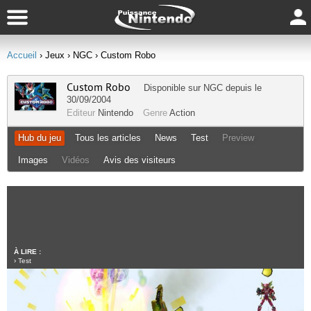
Accueil
› Jeux
› NGC
› Custom Robo
Custom Robo
Disponible sur
NGC
depuis le
30/09/2004
Editeur
Nintendo
Genre
Action
Hub du jeu
Tous les articles
News
Test
Preview
Images
Vidéos
Avis des visiteurs
À LIRE :
›
Test