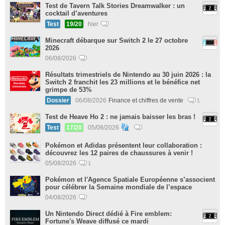
Test de Tavern Talk Stories Dreamwalker : un
cocktail d’aventures
Test
19/20
hier
Minecraft débarque sur Switch 2 le 27 octobre
2026
06/08/2026
Résultats trimestriels de Nintendo au 30 juin 2026 : la
Switch 2 franchit les 23 millions et le bénéfice net
grimpe de 53%
Dossier
06/08/2026
Finance et chiffres de vente
1
Test de Heave Ho 2 : ne jamais baisser les bras !
Test
17/20
05/08/2026
Pokémon et Adidas présentent leur collaboration :
découvrez les 12 paires de chaussures à venir !
05/08/2026
1
Pokémon et l'Agence Spatiale Européenne s’associent
pour célébrer la Semaine mondiale de l’espace
04/08/2026
Un Nintendo Direct dédié à Fire emblem:
Fortune's Weave diffusé ce mardi