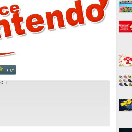
/
5
3.8
O II