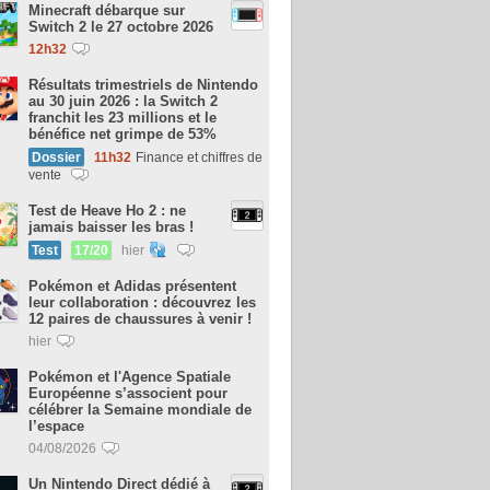
Minecraft débarque sur
Switch 2 le 27 octobre 2026
12h32
Résultats trimestriels de Nintendo
au 30 juin 2026 : la Switch 2
franchit les 23 millions et le
bénéfice net grimpe de 53%
Dossier
11h32
Finance et chiffres de
vente
Test de Heave Ho 2 : ne
jamais baisser les bras !
Test
17/20
hier
Pokémon et Adidas présentent
leur collaboration : découvrez les
12 paires de chaussures à venir !
hier
Pokémon et l'Agence Spatiale
Européenne s’associent pour
célébrer la Semaine mondiale de
l’espace
04/08/2026
Un Nintendo Direct dédié à