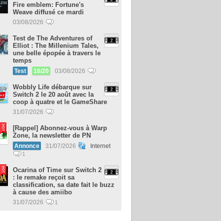
Fire emblem: Fortune's
Weave diffusé ce mardi
03/08/2026
Test de The Adventures of
Elliot : The Millenium Tales,
une belle épopée à travers le
temps
Test
16/20
03/08/2026
Wobbly Life débarque sur
Switch 2 le 20 août avec la
coop à quatre et le GameShare
31/07/2026
[Rappel] Abonnez-vous à Warp
Zone, la newsletter de PN
Annonce
31/07/2026
Internet
1
Ocarina of Time sur Switch 2
: le remake reçoit sa
classification, sa date fait le buzz
à cause des amiibo
31/07/2026
1