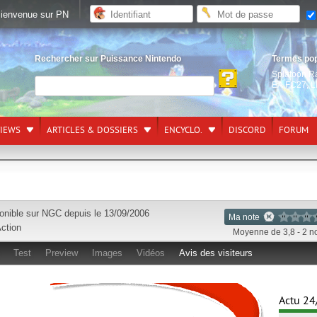
ienvenue sur PN
Rechercher sur Puissance Nintendo
Termes po
Splatoon R
EA FC27
,
L
VIEWS
ARTICLES & DOSSIERS
ENCYCLO.
DISCORD
FORUM
onible sur
NGC
depuis le 13/09/2006
Ma note
ction
Moyenne de 3,8 - 2 n
Test
Preview
Images
Vidéos
Avis des visiteurs
Actu 24