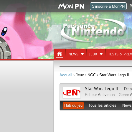
B
S'inscrire à MonPN
NEWS
JEUX
TESTS & PRE
Accueil
› Jeux
› NGC
› Star Wars Lego II
Star Wars Lego II
Disp
Editeur
Activision
Genre
A
Hub du jeu
Tous les articles
News