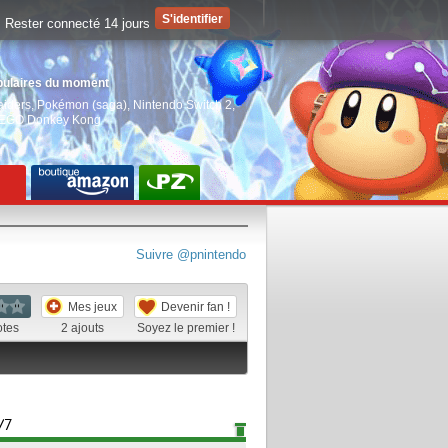
Rester connecté 14 jours
pulaires du moment
aiders
,
Pokémon (saga)
,
Nintendo Switch 2
,
EGO Donkey Kong
Suivre @pnintendo
Mes jeux
Devenir fan !
otes
2
ajouts
Soyez le premier !
/7