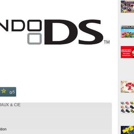
/
5
0
MAUX & CIE
tion