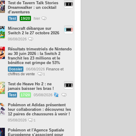
Test de Tavern Talk Stories
Dreamwalker : un cocktail
d’aventures
Test
19/20
hier
Minecraft débarque sur
Switch 2 le 27 octobre 2026
06/08/2026
Résultats trimestriels de Nintendo
au 30 juin 2026 : la Switch 2
franchit les 23 millions et le
bénéfice net grimpe de 53%
Dossier
06/08/2026
Finance et
chiffres de vente
1
Test de Heave Ho 2 : ne
jamais baisser les bras !
Test
17/20
05/08/2026
Pokémon et Adidas présentent
leur collaboration : découvrez les
12 paires de chaussures à venir !
05/08/2026
1
Pokémon et l'Agence Spatiale
Européenne s’associent pour