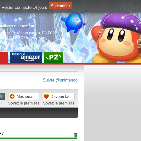
Rester connecté 14 jours
pulaires du moment
aiders
,
Pokémon (saga)
,
EA FC27
,
witch 2
,
LEGO Donkey Kong
Suivre @pnintendo
Mes jeux
Devenir fan !
!
Soyez le premier !
Soyez le premier !
/7