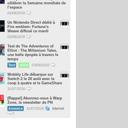
célébrer la Semaine mondiale de
l’espace
04/08/2026
Un Nintendo Direct dédié à
Fire emblem: Fortune's
Weave diffusé ce mardi
03/08/2026
Test de The Adventures of
Elliot : The Millenium Tales,
une belle épopée à travers le
temps
Test
16/20
03/08/2026
Wobbly Life débarque sur
Switch 2 le 20 août avec la
coop à quatre et le GameShare
31/07/2026
[Rappel] Abonnez-vous à Warp
Zone, la newsletter de PN
Annonce
31/07/2026
Internet
1