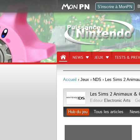
B
S'inscrire à MonPN
NEWS
JEUX
TESTS & PRE
Accueil
› Jeux
› NDS
› Les Sims 2 Animau
Les Sims 2 Animaux & 
Editeur
Electronic Arts
Ge
Hub du jeu
Tous les articles
News