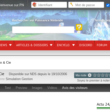
ienvenue sur PN
Rechercher sur Puissance Nintendo
Termes po
Splatoon R
Nintendo S
VIEWS
ARTICLES & DOSSIERS
ENCYCLO.
DISCORD
FORUM
x & Cie
Cie
Disponible sur
NDS
depuis le 19/10/2006
Ma note
nre
Simulation Gestion
Soyez le premier à noter 
Test
Preview
Images
Vidéos
Avis des visiteurs
Actu 24