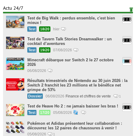
Actu 24/7
Test de Big Walk : perdus ensemble, c'est bien
mieux !
Test
18/20
hier
Test de Tavern Talk Stories Dreamwalker : un
cocktail d’aventures
Test
19/20
07/08/2026
Minecraft débarque sur Switch 2 le 27 octobre
2026
06/08/2026
Résultats trimestriels de Nintendo au 30 juin 2026 : la
Switch 2 franchit les 23 millions et le bénéfice net
grimpe de 53%
Dossier
06/08/2026
Finance et chiffres de vente
1
Test de Heave Ho 2 : ne jamais baisser les bras !
Test
17/20
05/08/2026
Pokémon et Adidas présentent leur collaboration :
découvrez les 12 paires de chaussures à venir !
05/08/2026
1