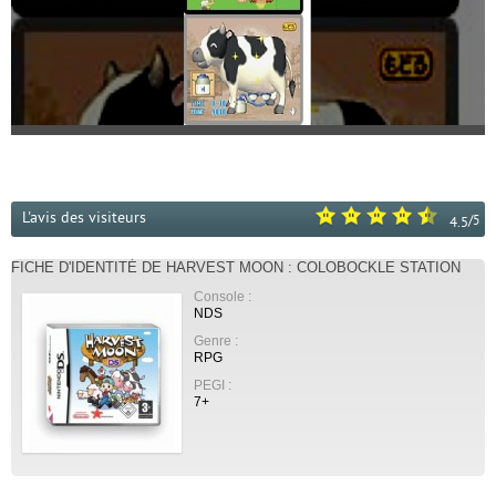
L'avis des visiteurs
/
5
4.5
FICHE D'IDENTITÉ DE HARVEST MOON : COLOBOCKLE STATION
Console :
NDS
Genre :
RPG
PEGI :
7+