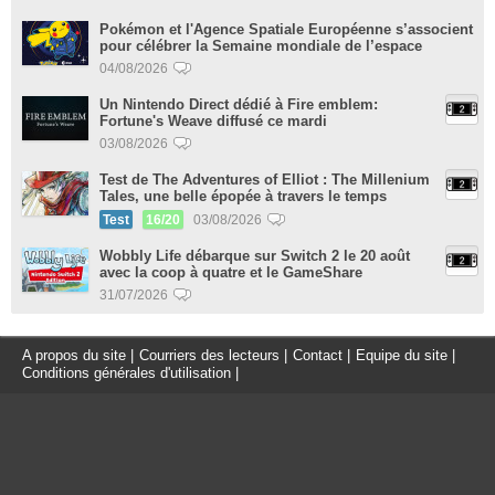
Pokémon et l'Agence Spatiale Européenne s’associent
pour célébrer la Semaine mondiale de l’espace
04/08/2026
Un Nintendo Direct dédié à Fire emblem:
Fortune's Weave diffusé ce mardi
03/08/2026
Test de The Adventures of Elliot : The Millenium
Tales, une belle épopée à travers le temps
Test
16/20
03/08/2026
Wobbly Life débarque sur Switch 2 le 20 août
avec la coop à quatre et le GameShare
31/07/2026
A propos du site
|
Courriers des lecteurs
|
Contact
|
Equipe du site
|
Conditions générales d'utilisation
|