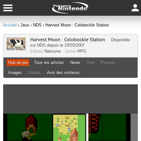
Accueil
› Jeux
› NDS
› Harvest Moon : Colobockle Station
Harvest Moon : Colobockle Station
Disponible
sur
NDS
depuis le 23/03/2007
Editeur
Natsume
Genre
RPG
Hub du jeu
Tous les articles
News
Test
Preview
Images
Vidéos
Avis des visiteurs