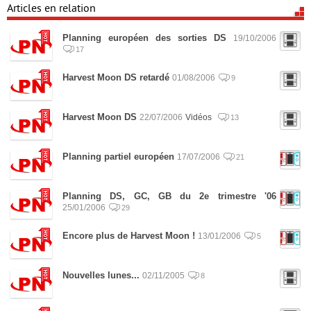
Articles en relation
Planning européen des sorties DS
19/10/2006
17
Harvest Moon DS retardé
01/08/2006
9
Harvest Moon DS
22/07/2006
Vidéos
13
Planning partiel européen
17/07/2006
21
Planning DS, GC, GB du 2e trimestre '06
25/01/2006
29
Encore plus de Harvest Moon !
13/01/2006
5
Nouvelles lunes...
02/11/2005
8