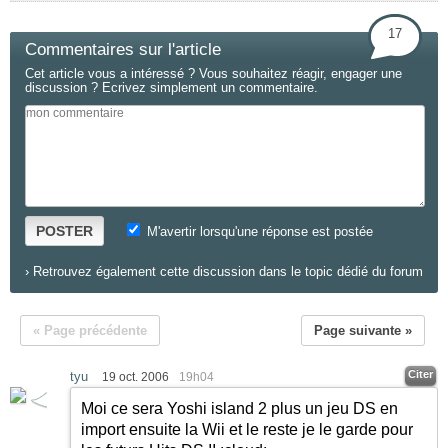
17
Commentaires sur l'article
Cet article vous a intéressé ? Vous souhaitez réagir, engager une
discussion ? Ecrivez simplement un commentaire.
POSTER
M'avertir lorsqu'une réponse est postée
›
Retrouvez également cette discussion dans le topic dédié du forum
« Page précédente
Page suivante »
Citer
tyu
19 oct. 2006
19h04
Moi ce sera Yoshi island 2 plus un jeu DS en
import ensuite la Wii et le reste je le garde pour