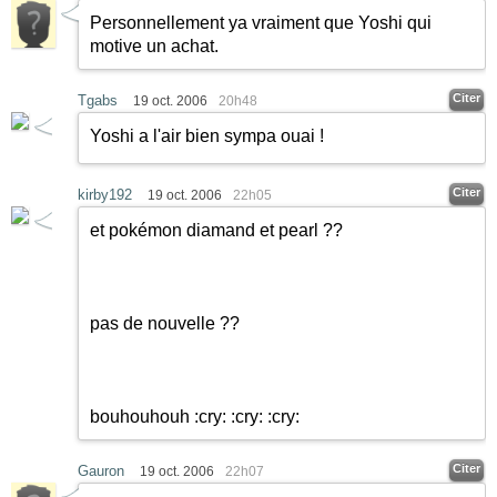
Personnellement ya vraiment que Yoshi qui
motive un achat.
Citer
Tgabs
19 oct. 2006
20h48
Yoshi a l'air bien sympa ouai !
Citer
kirby192
19 oct. 2006
22h05
et pokémon diamand et pearl ??
pas de nouvelle ??
bouhouhouh
:cry:
:cry:
:cry:
Citer
Gauron
19 oct. 2006
22h07