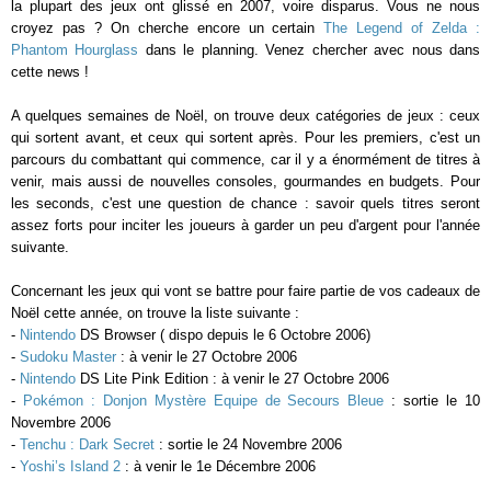
la plupart des jeux ont glissé en 2007, voire disparus. Vous ne nous
croyez pas ? On cherche encore un certain
The Legend of Zelda :
Phantom Hourglass
dans le planning. Venez chercher avec nous dans
cette news !
A quelques semaines de Noël, on trouve deux catégories de jeux : ceux
qui sortent avant, et ceux qui sortent après. Pour les premiers, c'est un
parcours du combattant qui commence, car il y a énormément de titres à
venir, mais aussi de nouvelles consoles, gourmandes en budgets. Pour
les seconds, c'est une question de chance : savoir quels titres seront
assez forts pour inciter les joueurs à garder un peu d'argent pour l'année
suivante.
Concernant les jeux qui vont se battre pour faire partie de vos cadeaux de
Noël cette année, on trouve la liste suivante :
-
Nintendo
DS Browser ( dispo depuis le 6 Octobre 2006)
-
Sudoku Master
: à venir le 27 Octobre 2006
-
Nintendo
DS Lite Pink Edition : à venir le 27 Octobre 2006
-
Pokémon : Donjon Mystère Equipe de Secours Bleue
: sortie le 10
Novembre 2006
-
Tenchu : Dark Secret
: sortie le 24 Novembre 2006
-
Yoshi’s Island 2
: à venir le 1e Décembre 2006