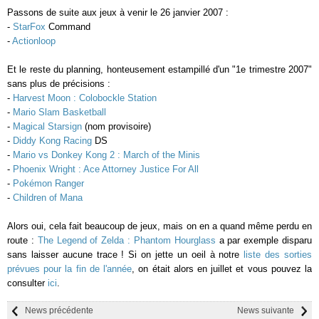
Passons de suite aux jeux à venir le 26 janvier 2007 :
-
StarFox
Command
-
Actionloop
Et le reste du planning, honteusement estampillé d'un "1e trimestre 2007"
sans plus de précisions :
-
Harvest Moon : Colobockle Station
-
Mario Slam Basketball
-
Magical Starsign
(nom provisoire)
-
Diddy Kong Racing
DS
-
Mario vs Donkey Kong 2 : March of the Minis
-
Phoenix Wright : Ace Attorney Justice For All
-
Pokémon Ranger
-
Children of Mana
Alors oui, cela fait beaucoup de jeux, mais on en a quand même perdu en
route :
The Legend of Zelda : Phantom Hourglass
a par exemple disparu
sans laisser aucune trace ! Si on jette un oeil à notre
liste des sorties
prévues pour la fin de l'année
, on était alors en juillet et vous pouvez la
consulter
ici
.
News précédente
News suivante