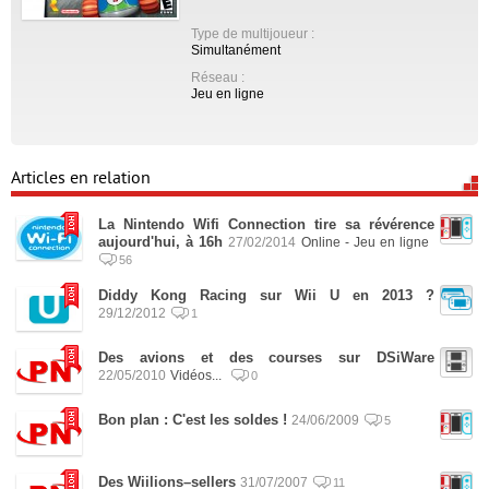
Type de multijoueur :
Simultanément
Réseau :
Jeu en ligne
Articles en relation
La Nintendo Wifi Connection tire sa révérence
aujourd'hui, à 16h
27/02/2014
Online - Jeu en ligne
56
Diddy Kong Racing sur Wii U en 2013 ?
29/12/2012
1
Des avions et des courses sur DSiWare
22/05/2010
Vidéos...
0
Bon plan : C'est les soldes !
24/06/2009
5
Des Wiilions–sellers
31/07/2007
11