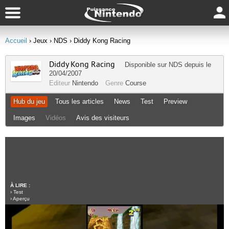
Accueil
› Jeux
› NDS
› Diddy Kong Racing
Diddy Kong Racing
Disponible sur
NDS
depuis le
20/04/2007
Editeur
Nintendo
Genre
Course
Hub du jeu
Tous les articles
News
Test
Preview
Images
Vidéos
Avis des visiteurs
À LIRE :
›
Test
›
Aperçu