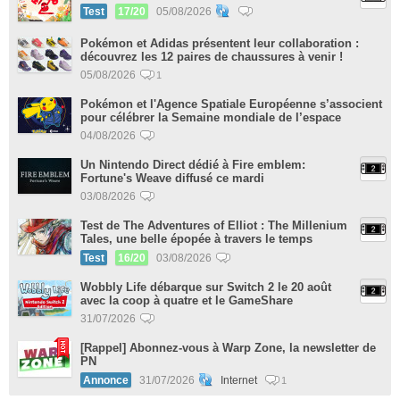
Test
17/20
05/08/2026
Pokémon et Adidas présentent leur collaboration :
découvrez les 12 paires de chaussures à venir !
05/08/2026
1
Pokémon et l'Agence Spatiale Européenne s’associent
pour célébrer la Semaine mondiale de l’espace
04/08/2026
Un Nintendo Direct dédié à Fire emblem:
Fortune's Weave diffusé ce mardi
03/08/2026
Test de The Adventures of Elliot : The Millenium
Tales, une belle épopée à travers le temps
Test
16/20
03/08/2026
Wobbly Life débarque sur Switch 2 le 20 août
avec la coop à quatre et le GameShare
31/07/2026
[Rappel] Abonnez-vous à Warp Zone, la newsletter de
PN
Annonce
31/07/2026
Internet
1