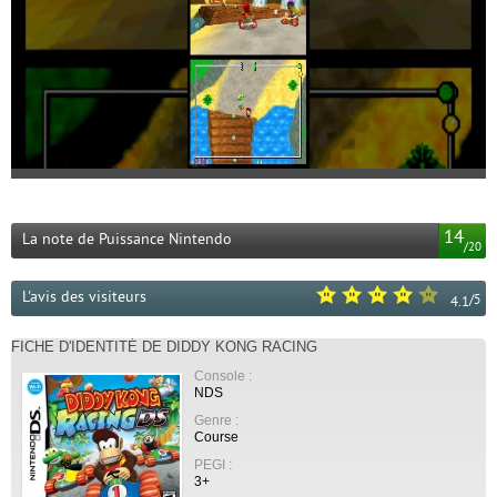
14
La note de Puissance Nintendo
/
20
L'avis des visiteurs
/
5
4.1
FICHE D'IDENTITÉ DE DIDDY KONG RACING
Console :
NDS
Genre :
Course
PEGI :
3+