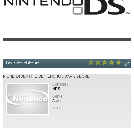
L'avis des visiteurs
/
5
0
FICHE D'IDENTITÉ DE TENCHU : DARK SECRET
Console :
NDS
Genre :
Action
PEGI :