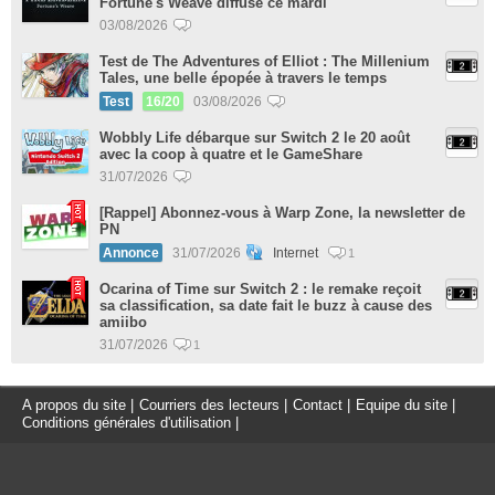
Fortune's Weave diffusé ce mardi
03/08/2026
Test de The Adventures of Elliot : The Millenium
Tales, une belle épopée à travers le temps
Test
16/20
03/08/2026
Wobbly Life débarque sur Switch 2 le 20 août
avec la coop à quatre et le GameShare
31/07/2026
[Rappel] Abonnez-vous à Warp Zone, la newsletter de
PN
Annonce
31/07/2026
Internet
1
Ocarina of Time sur Switch 2 : le remake reçoit
sa classification, sa date fait le buzz à cause des
amiibo
31/07/2026
1
A propos du site
|
Courriers des lecteurs
|
Contact
|
Equipe du site
|
Conditions générales d'utilisation
|