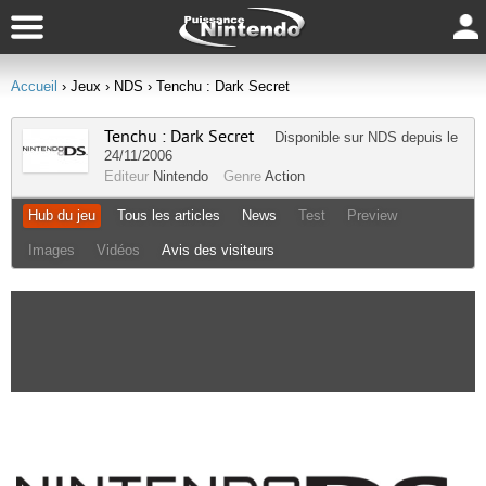
Accueil
› Jeux
› NDS
› Tenchu : Dark Secret
Tenchu : Dark Secret
Disponible sur
NDS
depuis le
24/11/2006
Editeur
Nintendo
Genre
Action
Hub du jeu
Tous les articles
News
Test
Preview
Images
Vidéos
Avis des visiteurs