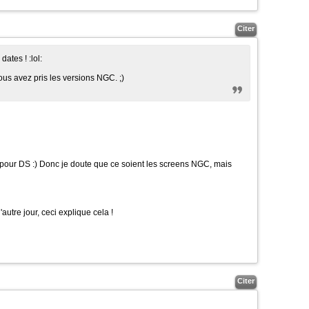
Citer
s dates !
:lol:
vous avez pris les versions NGC.
;)
 pour DS
:)
Donc je doute que ce soient les screens NGC, mais
autre jour, ceci explique cela !
Citer