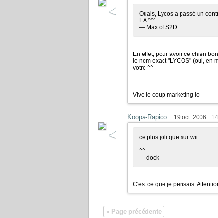
Ouais, Lycos a passé un contr
EA ^^'
— Max of S2D
En effet, pour avoir ce chien bon
le nom exact "LYCOS" (oui, en ma
votre ^^
Vive le coup marketing lol
Koopa-Rapido
19 oct. 2006
14
ce plus joli que sur wii....
^^
— dock
C'est ce que je pensais. Attenti
« Page précédente