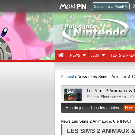
B
S'inscrire à MonPN
NEWS
JEUX
TESTS & PRE
Accueil
› News
› Les Sims 2 Animaux & Cie
Les Sims 2 Animaux & 
Editeur
Electronic Arts
Ge
Hub du jeu
Tous les articles
News
News Les Sims 2 Animaux & Cie (NGC)
LES SIMS 2 ANIMAUX &