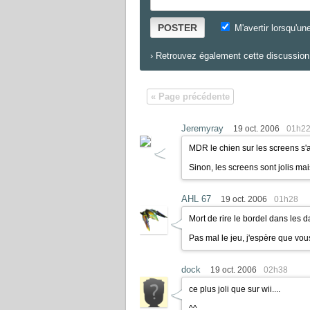
POSTER
M'avertir lorsqu'un
›
Retrouvez également cette discussion 
« Page précédente
Jeremyray
19 oct. 2006
01h2
MDR le chien sur les screens s'
Sinon, les screens sont jolis ma
AHL 67
19 oct. 2006
01h28
Mort de rire le bordel dans les d
Pas mal le jeu, j'espère que vo
dock
19 oct. 2006
02h38
ce plus joli que sur wii....
^^