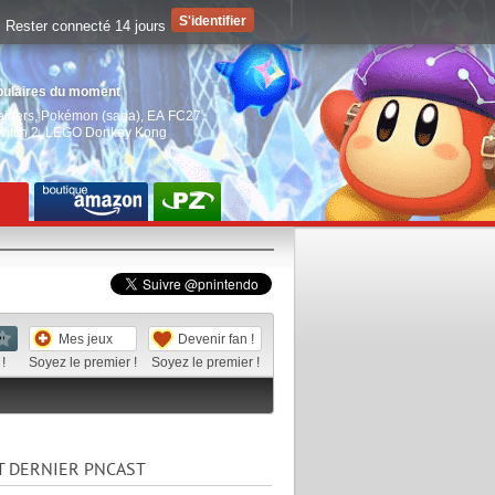
Rester connecté 14 jours
pulaires du moment
aiders
,
Pokémon (saga)
,
EA FC27
,
witch 2
,
LEGO Donkey Kong
Mes jeux
Devenir fan !
!
Soyez le premier !
Soyez le premier !
T DERNIER PNCAST