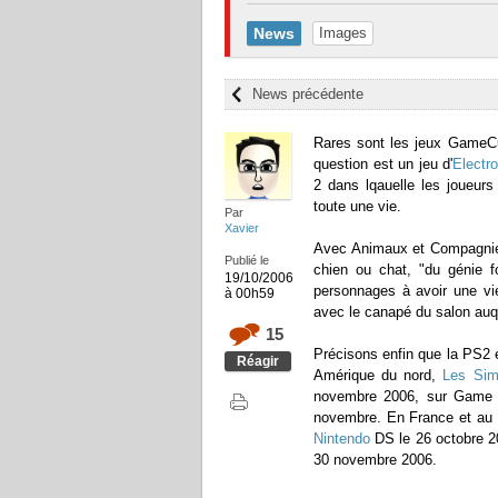
News
Images
News précédente
Rares sont les jeux GameCub
question est un jeu d'
Electro
2 dans lqauelle les joueurs
toute une vie.
Par
Xavier
Avec Animaux et Compagni
Publié le
chien ou chat, "du génie f
19/10/2006
personnages à avoir une vie
à 00h59
avec le canapé du salon auque
15
Précisons enfin que la PS2 e
Réagir
Amérique du nord,
Les Sim
novembre 2006, sur Game 
novembre. En France et au
Nintendo
DS le 26 octobre 2
30 novembre 2006.