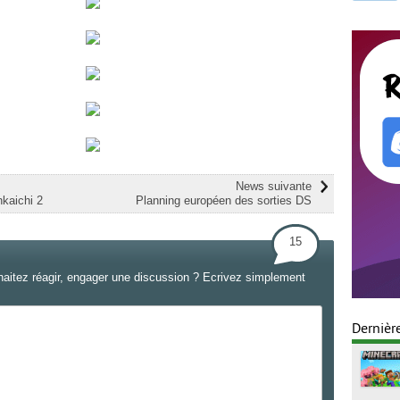
News suivante
kaichi 2
Planning européen des sorties DS
15
haitez réagir, engager une discussion ? Ecrivez simplement
Dernièr