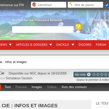
ienvenue sur PN
Rechercher sur Puissance Nintendo
Termes po
Splatoon R
Nintendo S
VIEWS
ARTICLES & DOSSIERS
ENCYCLO.
DISCORD
FORUM
 : infos et images
Cie
Disponible sur
NGC
depuis le 19/10/2006
Ma note
nre
Simulation Gestion
Soyez le premier à noter 
Test
Preview
Images
Vidéos
Avis des visiteurs
LE TOU
 CIE : INFOS ET IMAGES