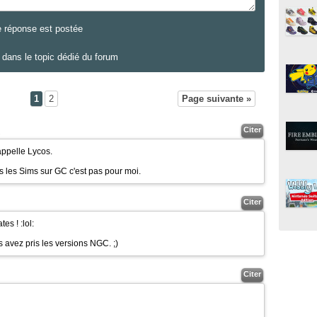
e réponse est postée
dans le topic dédié du forum
1
2
Page suivante »
Citer
2
appelle Lycos.
is les Sims sur GC c'est pas pour moi.
Citer
ates !
:lol:
us avez pris les versions NGC.
;)
Citer