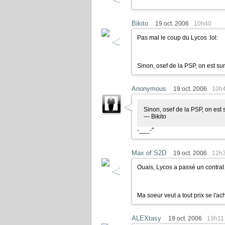
Bikito
19 oct. 2006
10h40
Pas mal le coup du Lycos
:lol:
Sinon, osef de la PSP, on est 
Anonymous
19 oct. 2006
10h
Sinon, osef de la PSP, on es
— Bikito
-___-"
Max of S2D
19 oct. 2006
12h
Ouais, Lycos a passé un contrat
Ma soeur veut a tout prix se l'ac
ALEXtasy
19 oct. 2006
13h11