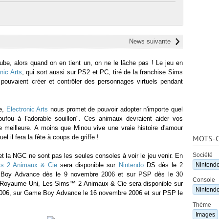
News suivante
e, alors quand on en tient un, on ne le lâche pas ! Le jeu en
nic Arts
, qui sort aussi sur PS2 et PC, tiré de la franchise Sims
 pouvaient créer et contrôler des personnages virtuels pendant
e,
Electronic Arts
nous promet de pouvoir adopter n'importe quel
oufou à l'adorable souillon". Ces animaux devraient aider vos
 meilleure. A moins que Minou vive une vraie histoire d'amour
l il fera la fête à coups de griffe !
MOTS-C
Société
t la NGC ne sont pas les seules consoles à voir le jeu venir. En
s 2 Animaux & Cie
sera disponible sur
Nintendo
DS dès le 2
Nintend
Boy Advance dès le 9 novembre 2006 et sur PSP dès le 30
Console
 Royaume Uni, Les Sims™ 2 Animaux & Cie sera disponible sur
Nintend
006, sur Game Boy Advance le 16 novembre 2006 et sur PSP le
Thème
Images