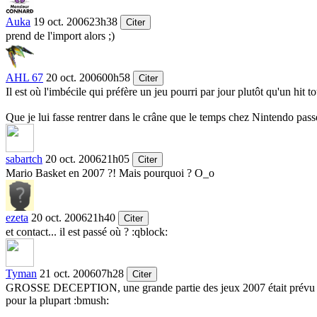
Auka
19 oct. 2006
23h38
Citer
prend de l'import alors
;)
AHL 67
20 oct. 2006
00h58
Citer
Il est où l'imbécile qui préfère un jeu pourri par jour plutôt qu'un hit t
Que je lui fasse rentrer dans le crâne que le temps chez Nintendo pass
sabartch
20 oct. 2006
21h05
Citer
Mario Basket en 2007 ?! Mais pourquoi ? O_o
ezeta
20 oct. 2006
21h40
Citer
et contact... il est passé où ?
:qblock:
Tyman
21 oct. 2006
07h28
Citer
GROSSE DECEPTION, une grande partie des jeux 2007 était prévu pour 
pour la plupart
:bmush: