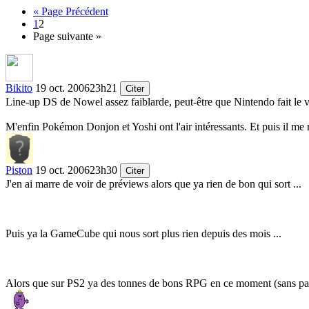
« Page Précédent
1
2
Page suivante »
Bikito
19 oct. 2006
23h21
Citer
Line-up DS de Nowel assez faiblarde, peut-être que Nintendo fait le 
M'enfin Pokémon Donjon et Yoshi ont l'air intéressants. Et puis il m
Piston
19 oct. 2006
23h30
Citer
J'en ai marre de voir de préviews alors que ya rien de bon qui sort ...
Puis ya la GameCube qui nous sort plus rien depuis des mois ...
Alors que sur PS2 ya des tonnes de bons RPG en ce moment (sans parler