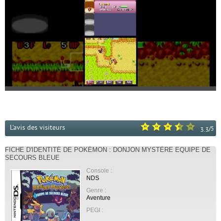
L'avis des visiteurs
/
5
3.3
FICHE D'IDENTITÉ DE POKÉMON : DONJON MYSTÈRE EQUIPE DE
SECOURS BLEUE
Console :
NDS
Genre :
Aventure
PEGI :