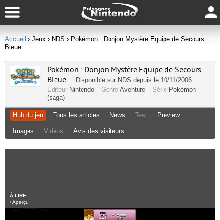
Accueil
› Jeux
› NDS
› Pokémon : Donjon Mystère Equipe de Secours
Bleue
Pokémon : Donjon Mystère Equipe de Secours
Bleue
Disponible sur
NDS
depuis le 10/11/2006
Editeur
Nintendo
Genre
Aventure
Série
Pokémon
(saga)
Hub du jeu
Tous les articles
News
Test
Preview
Images
Vidéos
Avis des visiteurs
À LIRE :
›
Aperçu