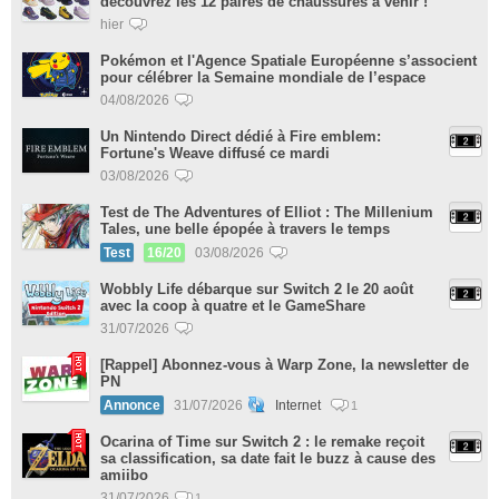
découvrez les 12 paires de chaussures à venir !
hier
Pokémon et l'Agence Spatiale Européenne s’associent
pour célébrer la Semaine mondiale de l’espace
04/08/2026
Un Nintendo Direct dédié à Fire emblem:
Fortune's Weave diffusé ce mardi
03/08/2026
Test de The Adventures of Elliot : The Millenium
Tales, une belle épopée à travers le temps
Test
16/20
03/08/2026
Wobbly Life débarque sur Switch 2 le 20 août
avec la coop à quatre et le GameShare
31/07/2026
[Rappel] Abonnez-vous à Warp Zone, la newsletter de
PN
Annonce
31/07/2026
Internet
1
Ocarina of Time sur Switch 2 : le remake reçoit
sa classification, sa date fait le buzz à cause des
amiibo
31/07/2026
1