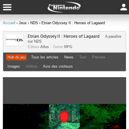
Accueil
› Jeux
› NDS
› Etrian Odyssey II : Heroes of Lagaard
Etrian Odyssey II : Heroes of Lagaard
A paraître
sur
NDS
Editeur
Atlus
Genre
RPG
Hub du jeu
Tous les articles
News
Test
Preview
Images
Vidéos
Avis des visiteurs