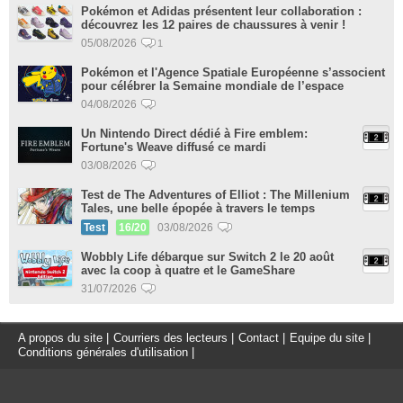
Pokémon et Adidas présentent leur collaboration :
découvrez les 12 paires de chaussures à venir !
05/08/2026
1
Pokémon et l'Agence Spatiale Européenne s’associent
pour célébrer la Semaine mondiale de l’espace
04/08/2026
Un Nintendo Direct dédié à Fire emblem:
Fortune's Weave diffusé ce mardi
03/08/2026
Test de The Adventures of Elliot : The Millenium
Tales, une belle épopée à travers le temps
Test
16/20
03/08/2026
Wobbly Life débarque sur Switch 2 le 20 août
avec la coop à quatre et le GameShare
31/07/2026
A propos du site
|
Courriers des lecteurs
|
Contact
|
Equipe du site
|
Conditions générales d'utilisation
|