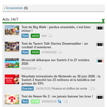
›
Screenshots
(6)
Actu 24/7
Test de Big Walk : perdus ensemble, c'est bien
mieux !
Test
18/20
hier
Test de Tavern Talk Stories Dreamwalker : un
cocktail d’aventures
Test
19/20
07/08/2026
Minecraft débarque sur Switch 2 le 27 octobre
2026
06/08/2026
Résultats trimestriels de Nintendo au 30 juin 2026 : la
Switch 2 franchit les 23 millions et le bénéfice net
grimpe de 53%
Dossier
06/08/2026
Finance et chiffres de vente
1
Test de Heave Ho 2 : ne jamais baisser les bras !
Test
17/20
05/08/2026