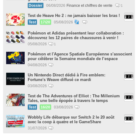
Dossier
06/08/2026
Finance et chiffres de vente
1
Test de Heave Ho 2 : ne jamais baisser les bras !
Test
17/20
05/08/2026
Pokémon et Adidas présentent leur collaboration :
découvrez les 12 paires de chaussures à venir !
05/08/2026
1
Pokémon et l'Agence Spatiale Européenne s’associent
pour célébrer la Semaine mondiale de l’espace
04/08/2026
Un Nintendo Direct dédié à Fire emblem:
Fortune's Weave diffusé ce mardi
03/08/2026
Test de The Adventures of Elliot : The Millenium
Tales, une belle épopée à travers le temps
Test
16/20
03/08/2026
Wobbly Life débarque sur Switch 2 le 20 août
avec la coop à quatre et le GameShare
31/07/2026