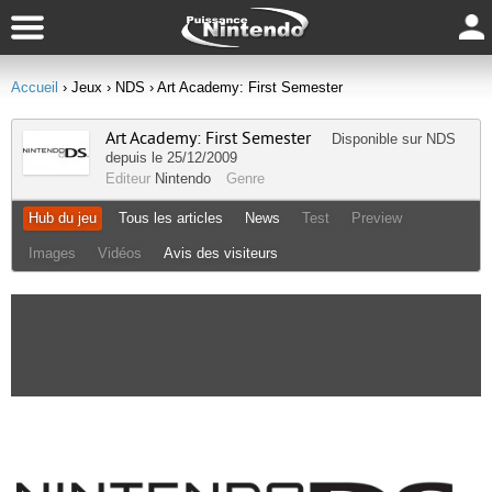
Accueil
› Jeux
› NDS
› Art Academy: First Semester
Art Academy: First Semester
Disponible sur
NDS
depuis le 25/12/2009
Editeur
Nintendo
Genre
Hub du jeu
Tous les articles
News
Test
Preview
Images
Vidéos
Avis des visiteurs