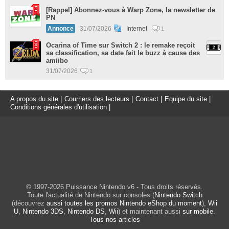
[Rappel] Abonnez-vous à Warp Zone, la newsletter de
PN
Annonce
31/07/2026
Internet
1
Ocarina of Time sur Switch 2 : le remake reçoit
sa classification, sa date fait le buzz à cause des
amiibo
31/07/2026
1
A propos du site
|
Courriers des lecteurs
|
Contact
|
Equipe du site
|
Conditions générales d'utilisation
|
© 1997-2026 Puissance Nintendo v6 - Tous droits réservés.
Toute l'actualité de Nintendo sur consoles (
Nintendo Switch
(découvrez
aussi toutes les promos Nintendo eShop du moment
),
Wii
U
,
Nintendo 3DS
,
Nintendo DS
,
Wii
) et maintenant aussi
sur mobile
.
Tous nos articles