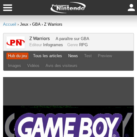
Accueil
› Jeux
› GBA
› Z Warriors
Z Warriors
A paraître sur
GBA
Editeur
Infogrames
Genre
RPG
Hub du jeu
Tous les articles
News
Test
Preview
Images
Vidéos
Avis des visiteurs