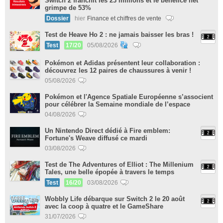
Switch 2 franchit les 23 millions et le bénéfice net
grimpe de 53%
Dossier
hier
Finance et chiffres de vente
Test de Heave Ho 2 : ne jamais baisser les bras !
Test
17/20
05/08/2026
Pokémon et Adidas présentent leur collaboration :
découvrez les 12 paires de chaussures à venir !
05/08/2026
Pokémon et l'Agence Spatiale Européenne s’associent
pour célébrer la Semaine mondiale de l’espace
04/08/2026
Un Nintendo Direct dédié à Fire emblem:
Fortune's Weave diffusé ce mardi
03/08/2026
Test de The Adventures of Elliot : The Millenium
Tales, une belle épopée à travers le temps
Test
16/20
03/08/2026
Wobbly Life débarque sur Switch 2 le 20 août
avec la coop à quatre et le GameShare
31/07/2026