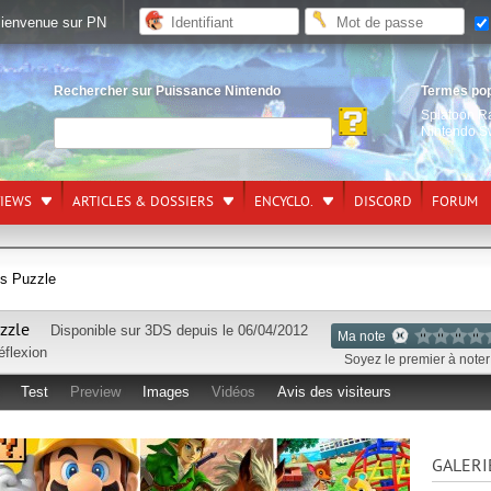
ienvenue sur PN
Rechercher sur Puissance Nintendo
Termes po
Splatoon R
Nintendo S
VIEWS
ARTICLES & DOSSIERS
ENCYCLO.
DISCORD
FORUM
's Puzzle
zzle
Disponible sur
3DS
depuis le 06/04/2012
Ma note
éflexion
Soyez le premier à noter 
Test
Preview
Images
Vidéos
Avis des visiteurs
GALERI