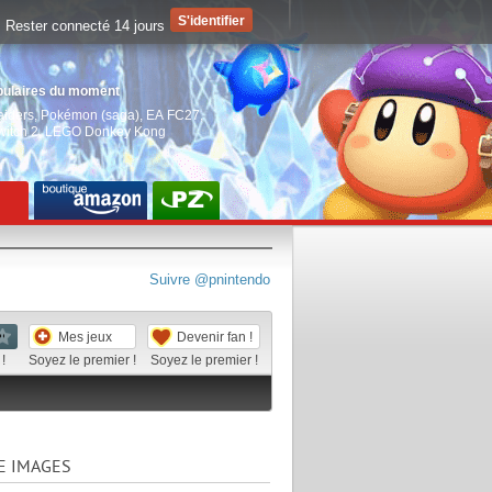
Rester connecté 14 jours
pulaires du moment
aiders
,
Pokémon (saga)
,
EA FC27
,
witch 2
,
LEGO Donkey Kong
Suivre @pnintendo
Mes jeux
Devenir fan !
!
Soyez le premier !
Soyez le premier !
E IMAGES