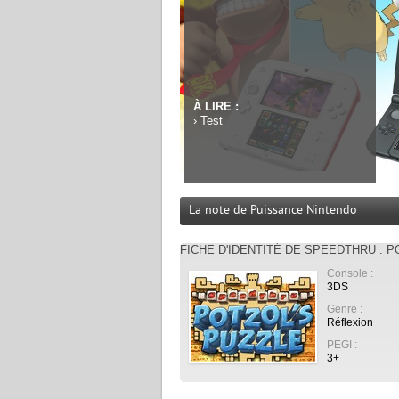
À LIRE :
›
Test
La note de Puissance Nintendo
FICHE D'IDENTITÉ DE SPEEDTHRU : P
Console :
3DS
Genre :
Réflexion
PEGI :
3+