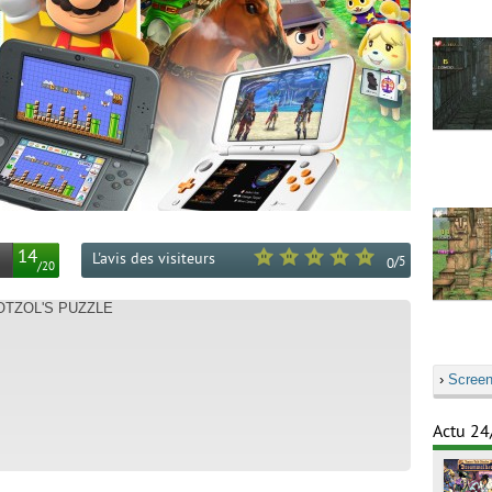
14
L'avis des visiteurs
/
5
0
/
20
OTZOL'S PUZZLE
›
Screen
Actu 24