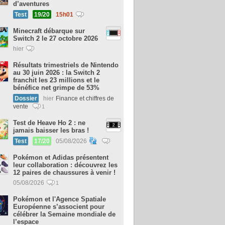
d’aventures
Test
19/20
15h01
Minecraft débarque sur
Switch 2 le 27 octobre 2026
hier
Résultats trimestriels de Nintendo
au 30 juin 2026 : la Switch 2
franchit les 23 millions et le
bénéfice net grimpe de 53%
Dossier
hier
Finance et chiffres de
vente
1
Test de Heave Ho 2 : ne
jamais baisser les bras !
Test
17/20
05/08/2026
Pokémon et Adidas présentent
leur collaboration : découvrez les
12 paires de chaussures à venir !
05/08/2026
1
Pokémon et l'Agence Spatiale
Européenne s’associent pour
célébrer la Semaine mondiale de
l’espace