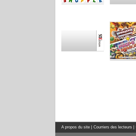
A propos du site
|
Courriers des lecteurs
|