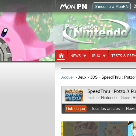
B
S'inscrire à MonPN
NEWS
JEUX
TESTS & PRE
Accueil
› Jeux
› 3DS
› SpeedThru : Potzol
SpeedThru : Potzol's Pu
Editeur
Nintendo
Genre
R
Hub du jeu
Tous les articles
News