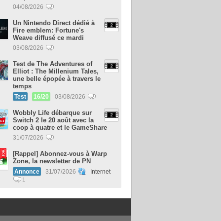
04/08/2026
Un Nintendo Direct dédié à
Fire emblem: Fortune's
Weave diffusé ce mardi
03/08/2026
Test de The Adventures of
Elliot : The Millenium Tales,
une belle épopée à travers le
temps
Test
16/20
03/08/2026
Wobbly Life débarque sur
Switch 2 le 20 août avec la
coop à quatre et le GameShare
31/07/2026
[Rappel] Abonnez-vous à Warp
Zone, la newsletter de PN
Annonce
31/07/2026
Internet
1