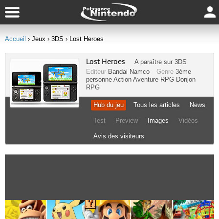
Accueil
› Jeux
› 3DS
› Lost Heroes
Lost Heroes
A paraître sur
3DS
Editeur
Bandai Namco
Genre
3ème
personne
Action
Aventure
RPG
Donjon
RPG
Hub du jeu
Tous les articles
News
Test
Preview
Images
Vidéos
Avis des visiteurs