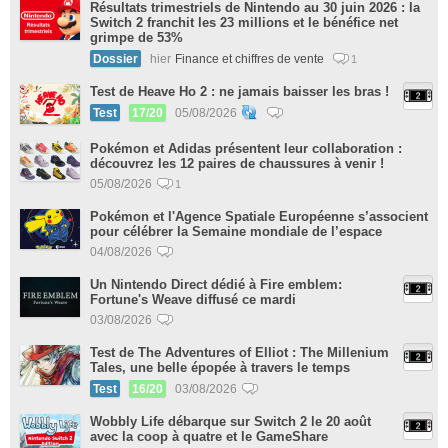
Résultats trimestriels de Nintendo au 30 juin 2026 : la
Switch 2 franchit les 23 millions et le bénéfice net
grimpe de 53%
Dossier
hier
Finance et chiffres de vente
1
Test de Heave Ho 2 : ne jamais baisser les bras !
Test
17/20
05/08/2026
Pokémon et Adidas présentent leur collaboration :
découvrez les 12 paires de chaussures à venir !
05/08/2026
1
Pokémon et l'Agence Spatiale Européenne s’associent
pour célébrer la Semaine mondiale de l’espace
04/08/2026
Un Nintendo Direct dédié à Fire emblem:
Fortune's Weave diffusé ce mardi
03/08/2026
Test de The Adventures of Elliot : The Millenium
Tales, une belle épopée à travers le temps
Test
16/20
03/08/2026
Wobbly Life débarque sur Switch 2 le 20 août
avec la coop à quatre et le GameShare