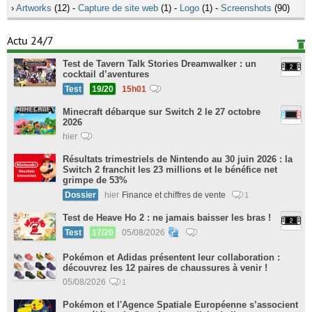
›
Artworks
(12) -
Capture de site web
(1) -
Logo
(1) -
Screenshots
(90)
Actu 24/7
Test de Tavern Talk Stories Dreamwalker : un
cocktail d’aventures
Test
19/20
15h01
Minecraft débarque sur Switch 2 le 27 octobre
2026
hier
Résultats trimestriels de Nintendo au 30 juin 2026 : la
Switch 2 franchit les 23 millions et le bénéfice net
grimpe de 53%
Dossier
hier
Finance et chiffres de vente
1
Test de Heave Ho 2 : ne jamais baisser les bras !
Test
17/20
05/08/2026
Pokémon et Adidas présentent leur collaboration :
découvrez les 12 paires de chaussures à venir !
05/08/2026
1
Pokémon et l'Agence Spatiale Européenne s’associent