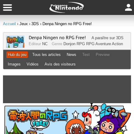
Accueil
› Jeux
› 3DS
› Denpa Ningen no RPG Free!
Denpa Ningen no RPG Free!
A paraître sur
3DS
Editeur
NC
Genre
Donjon RPG
RPG
Aventure
Action
Hub du jeu
Tous les articles
News
Test
Preview
Images
Vidéos
Avis des visiteurs