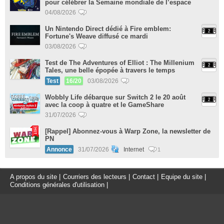
pour célébrer la Semaine mondiale de l’espace
04/08/2026
Un Nintendo Direct dédié à Fire emblem:
Fortune's Weave diffusé ce mardi
03/08/2026
Test de The Adventures of Elliot : The Millenium
Tales, une belle épopée à travers le temps
Test
16/20
03/08/2026
Wobbly Life débarque sur Switch 2 le 20 août
avec la coop à quatre et le GameShare
31/07/2026
[Rappel] Abonnez-vous à Warp Zone, la newsletter de
PN
Annonce
31/07/2026
Internet
1
A propos du site
|
Courriers des lecteurs
|
Contact
|
Equipe du site
|
Conditions générales d'utilisation
|