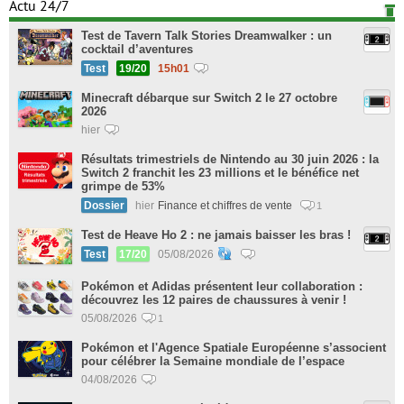
Actu 24/7
Test de Tavern Talk Stories Dreamwalker : un
cocktail d’aventures
Test
19/20
15h01
Minecraft débarque sur Switch 2 le 27 octobre
2026
hier
Résultats trimestriels de Nintendo au 30 juin 2026 : la
Switch 2 franchit les 23 millions et le bénéfice net
grimpe de 53%
Dossier
hier
Finance et chiffres de vente
1
Test de Heave Ho 2 : ne jamais baisser les bras !
Test
17/20
05/08/2026
Pokémon et Adidas présentent leur collaboration :
découvrez les 12 paires de chaussures à venir !
05/08/2026
1
Pokémon et l'Agence Spatiale Européenne s’associent
pour célébrer la Semaine mondiale de l’espace
04/08/2026