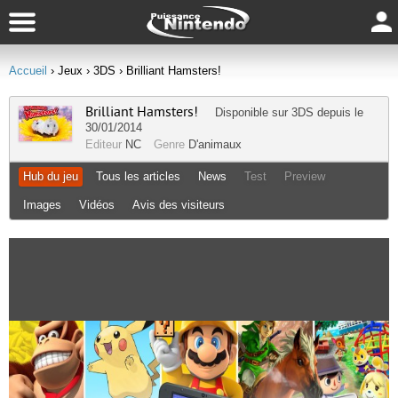
Accueil
› Jeux
› 3DS
› Brilliant Hamsters!
Brilliant Hamsters!
Disponible sur
3DS
depuis le
30/01/2014
Editeur
NC
Genre
D'animaux
Hub du jeu
Tous les articles
News
Test
Preview
Images
Vidéos
Avis des visiteurs