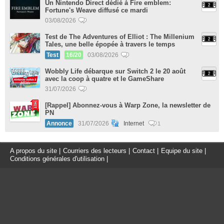
Un Nintendo Direct dédié à Fire emblem:
Fortune's Weave diffusé ce mardi
03/08/2026
Test de The Adventures of Elliot : The Millenium
Tales, une belle épopée à travers le temps
Test
16/20
03/08/2026
Wobbly Life débarque sur Switch 2 le 20 août
avec la coop à quatre et le GameShare
31/07/2026
[Rappel] Abonnez-vous à Warp Zone, la newsletter de
PN
Annonce
31/07/2026
Internet
1
A propos du site
|
Courriers des lecteurs
|
Contact
|
Equipe du site
|
Conditions générales d'utilisation
|