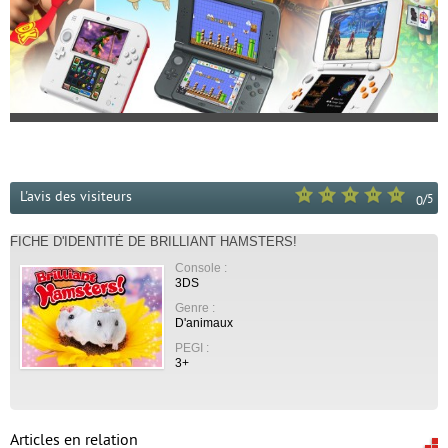
L'avis des visiteurs
/
5
0
FICHE D'IDENTITÉ DE BRILLIANT HAMSTERS!
Console :
3DS
Genre :
D'animaux
PEGI :
3+
Articles en relation