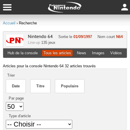
Accueil
› Recherche
Nintendo 64
Sortie le
01/09/1997
Nom court
N64
Line-up
135 jeux
Hub de la console
Tous les articles
News
Images
Vidéos
Articles pour la console Nintendo 64
32 articles trouvés
Trier
Date
Titre
Populaire
Par page
Type d'article